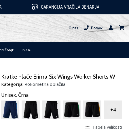
A
GARANCIJA VRAČILA DENARJA
O nas
Pomoč
Uporabnik
košari
ZNIŽANJE
BLOG
Kratke hlače Erima Six Wings Worker Shorts W
Kategorija:
Rokometna oblačila
Unisex,
Črna
+4
Tabela velikosti