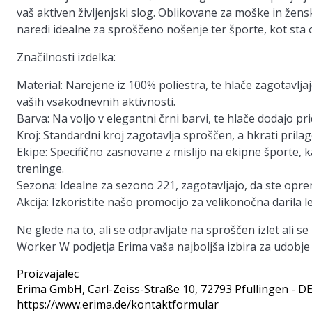
vaš aktiven življenjski slog. Oblikovane za moške in žensk
naredi idealne za sproščeno nošenje ter športe, kot sta
Značilnosti izdelka:
Material:
Narejene iz 100% poliestra, te hlače zagotavljaj
vaših vsakodnevnih aktivnosti.
Barva:
Na voljo v elegantni črni barvi, te hlače dodajo pri
Kroj:
Standardni kroj zagotavlja sproščen, a hkrati prilag
Ekipe:
Specifično zasnovane z mislijo na ekipne športe, ka
treninge.
Sezona:
Idealne za sezono 221, zagotavljajo, da ste opre
Akcija:
Izkoristite našo promocijo za velikonočna darila l
Ne glede na to, ali se odpravljate na sproščen izlet ali s
Worker W podjetja Erima vaša najboljša izbira za udobje in
Proizvajalec
Erima GmbH
, Carl-Zeiss-Straße 10, 72793 Pfullingen - D
https://www.erima.de/kontaktformular