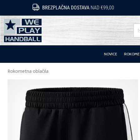
BREZPLAČNA DOSTAVA
NAD €99,00
WePlayHandball.si
NOVICE
ROKOMET
Rokometna oblačila