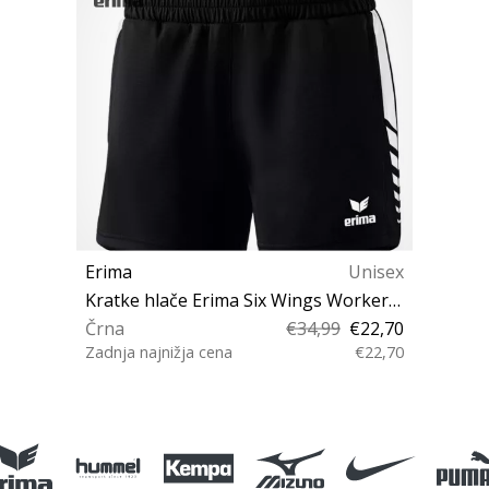
Erima
Unisex
Kratke hlače Erima Six Wings Worker Shorts W
Črna
€34,99
€22,70
Zadnja najnižja cena
€22,70
M