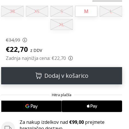
38
XS
S
M
L
XL
€34,99
€22,70
z DDV
Zadnja najnižja cena:
€22,70
Dodaj v košarico
Za nakup izdelkov nad
€99,00
prejmete
brezplačno dostavo