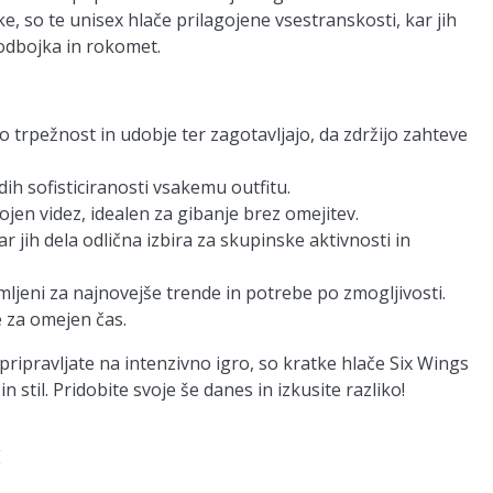
e, so te unisex hlače prilagojene vsestranskosti, kar jih
 odbojka in rokomet.
o trpežnost in udobje ter zagotavljajo, da zdržijo zahteve
dih sofisticiranosti vsakemu outfitu.
ojen videz, idealen za gibanje brez omejitev.
r jih dela odlična izbira za skupinske aktivnosti in
mljeni za najnovejše trende in potrebe po zmogljivosti.
e za omejen čas.
e pripravljate na intenzivno igro, so kratke hlače Six Wings
 stil. Pridobite svoje še danes in izkusite razliko!
E