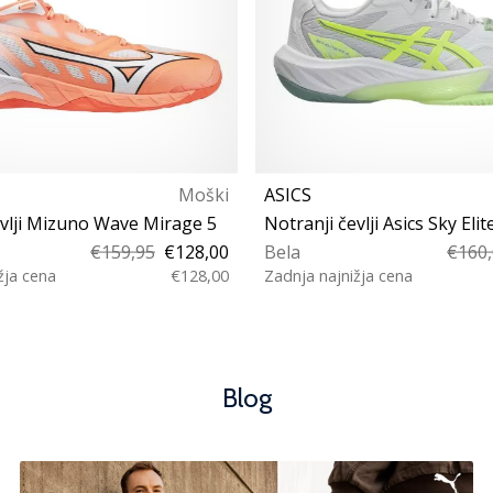
Moški
ASICS
evlji Mizuno Wave Mirage 5
€159,95
€128,00
Bela
€160
žja cena
€128,00
Zadnja najnižja cena
2 42½ 43 44 44½ 45 46
37½ 38 39 39½ 40 40
46½ 48½
42½ 43½
Blog