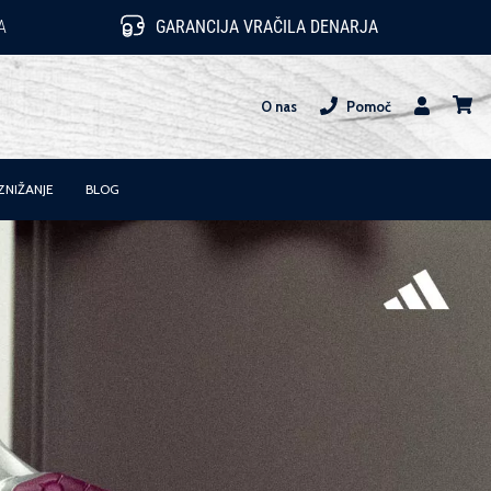
A
GARANCIJA VRAČILA DENARJA
O nas
Pomoč
Uporabnik
košari
ZNIŽANJE
BLOG