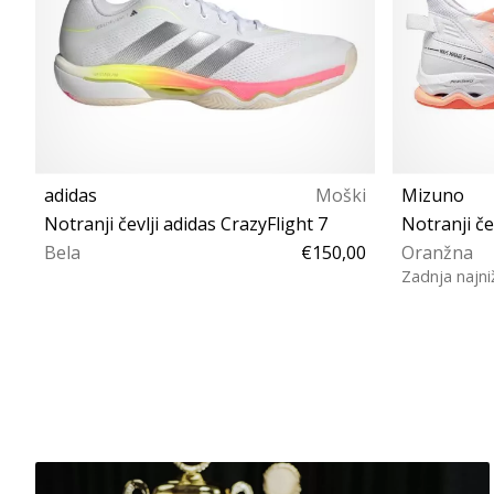
adidas
Moški
Mizuno
Notranji čevlji adidas CrazyFlight 7
Notranji č
Bela
€150,00
Oranžna
Zadnja najni
43⅓ 44 44⅔ 45⅓ 46 46⅔ 47⅓ 48
40 40½ 4
48⅔ 50⅔