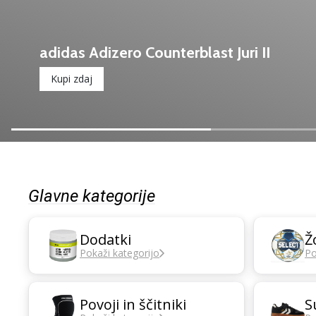
adidas Adizero Counterblast Juri II
Kupi zdaj
Glavne kategorije
Dodatki
Ž
Pokaži kategorijo
Po
Povoji in ščitniki
S