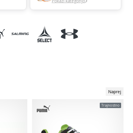
Pokaži kategorijo
Naprej
Trajnostno