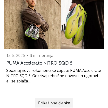
15. 5. 2026
•
3 min. branja
PUMA Accelerate NITRO SQD 5
Spoznaj nove rokomentske copate PUMA Accelerate
NITRO SQD 5! Odkrivaj tehnične novosti in ugotovi,
ali se splača…
Prikaži vse članke