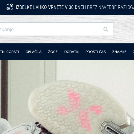
IZDELKE LAHKO VRNETE V 30 DNEH
BREZ NAVEDBE RAZLOG
Iskanje
NI COPATI
OBLAČILA
ŽOGE
DODATKI
PROSTI ČAS
ZNAMKE