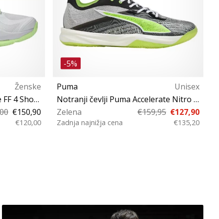
-5%
Ženske
Puma
Unisex
Notranji čevlji Asics Sky Elite FF 4 Shoe Women
Notranji čevlji Puma Accelerate Nitro SQD 5 Launch Edition
Ž
,00
€150,90
Zelena
€159,95
€127,90
€120,00
Zadnja najnižja cena
€135,20
Z
½ 41½ 42
41 42 42½ 43 44 44½ 45 46 47
48 46½