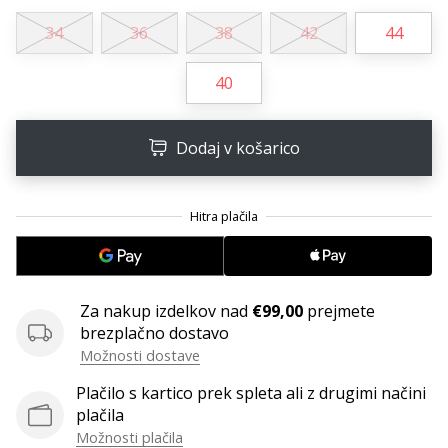
Postani
34
36
38
42
44
ambasador/ka
naše
40
rokometne
znamke
Si
Dodaj v košarico
rokometni/a
navdušenec/ka,
kot
smo
mi?
Pridruži
se
Za nakup izdelkov nad
€99,00
prejmete
nam
brezplačno dostavo
kot
Možnosti dostave
brend
ambasador/ka.
Plačilo s kartico prek spleta ali z drugimi načini
plačila
Možnosti plačila