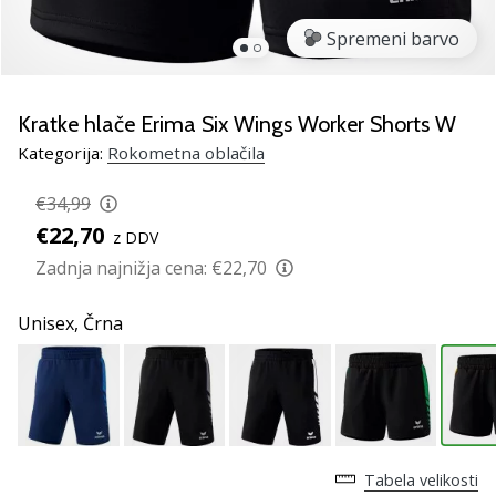
rokomentske
Spremeni barvo
copate
PUMA
Accelerate
NITRO
Kratke hlače Erima Six Wings Worker Shorts W
SQD
Kategorija:
Rokometna oblačila
5!
Odkrivaj
€34,99
tehnične
€22,70
z DDV
novosti
in
Zadnja najnižja cena:
€22,70
ugotovi,
ali
Unisex,
Črna
se
splača…
25. 11. 2024
•
Tabela velikosti
2 min. branja