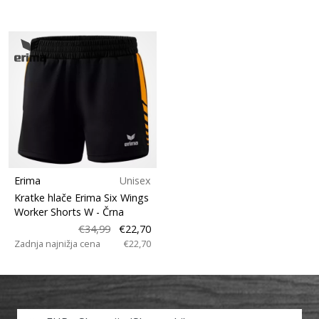
Erima
Unisex
Kratke hlače Erima Six Wings
Worker Shorts W
- Črna
€34,99
€22,70
Zadnja najnižja cena
€22,70