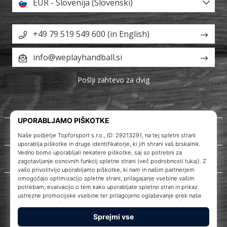
EUR - Slovenija (Slovenski)
+49 79 519 549 600 (in English)
info@weplayhandball.si
Pošlji zahtevo za dvig
O nas
Storitve za stranke