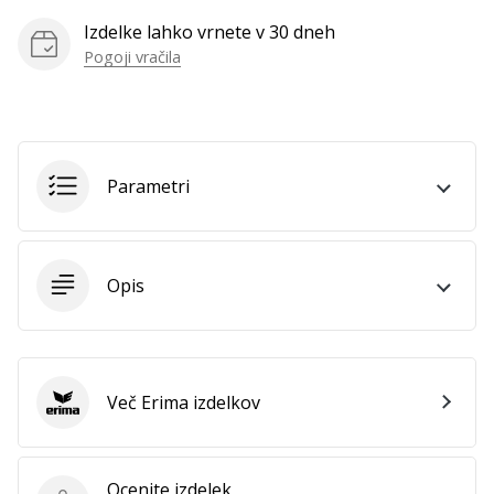
Prikaži
Izdelke lahko vrnete v 30 dneh
vse
Pogoji vračila
članke
Parametri
Opis
Več Erima izdelkov
Erima
Ocenite izdelek