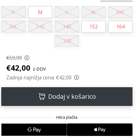
S
M
L
XL
XXL
3XL
116
140
152
164
128
€59,99
€42,00
z DDV
Zadnja najnižja cena:
€42,00
Dodaj v košarico