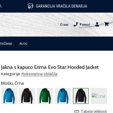
A
GARANCIJA VRAČILA DENARJA
O nas
Pomoč
Uporabnik
košari
ZNIŽANJE
BLOG
Jakna s kapuco Erima Evo Star Hooded Jacket
Kategorija:
Rokometna oblačila
Moški,
Črna
Tabela velikosti