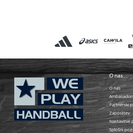
O nas
O nas
Ambasadors
Partnerski 
Zaposlitev
Nastavitve 
WePlayHandball.si
Splošni pog