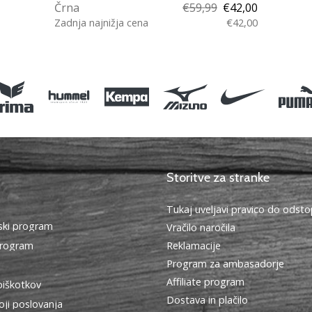
Črna
€59,99
€42,00
Zadnja najnižja cena
€42,00
M 152 164
Storitve za stranke
Tukaj uveljavi pravico do ods
ki program
Vračilo naročila
program
Reklamacije
Program za ambasadorje
Affiliate program
piškotkov
Dostava in plačilo
oji poslovanja