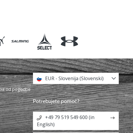
EUR - Slovenija (Slovenski)
topa od pogodbe
Potrebujete pomoč?
+49 79 519 549 600 (in
English)