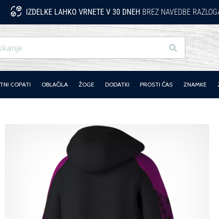
IZDELKE LAHKO VRNETE V 30 DNEH
BREZ NAVEDBE RAZLOG
Iskanje
NI COPATI
OBLAČILA
ŽOGE
DODATKI
PROSTI ČAS
ZNAMKE