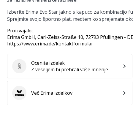
za različne vremenske razmere.
Izberite Erima Evo Star jakno s kapuco za kombinacijo fu
Sprejmite svojo športno plat, medtem ko sprejemate okol
Proizvajalec
Erima GmbH
, Carl-Zeiss-Straße 10, 72793 Pfullingen - D
https://www.erima.de/kontaktformular
Ocenite izdelek
Ocenite izdelek
Z veseljem bi prebrali vaše mnenje
Več Erima izdelkov
Erima