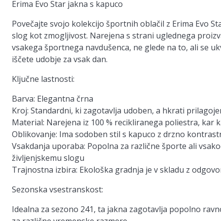
Erima Evo Star jakna s kapuco
Povečajte svojo kolekcijo športnih oblačil z Erima Evo S
slog kot zmogljivost. Narejena s strani uglednega proizv
vsakega športnega navdušenca, ne glede na to, ali se 
iščete udobje za vsak dan.
Ključne lastnosti:
Barva:
Elegantna črna
Kroj:
Standardni, ki zagotavlja udoben, a hkrati prilagoj
Material:
Narejena iz 100 % recikliranega poliestra, kar 
Oblikovanje:
Ima sodoben stil s kapuco z drzno kontrast
Vsakdanja uporaba:
Popolna za različne športe ali vsak
življenjskemu slogu
Trajnostna izbira:
Ekološka gradnja je v skladu z odgov
Sezonska vsestranskost:
Idealna za sezono 241, ta jakna zagotavlja popolno ravn