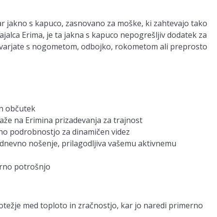
tar jakno s kapuco, zasnovano za moške, ki zahtevajo tako
ajalca Erima, je ta jakna s kapuco nepogrešljiv dodatek za
ukvarjate s nogometom, odbojko, rokometom ali preprosto
en občutek
kaže na Erimina prizadevanja za trajnost
no podrobnostjo za dinamičen videz
odnevno nošenje, prilagodljiva vašemu aktivnemu
orno potrošnjo
otežje med toploto in zračnostjo, kar jo naredi primerno