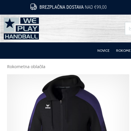
BREZPLAČNA DOSTAVA
NAD €99,00
WePlayHandball.si
NOVICE
ROKOMET
Rokometna oblačila