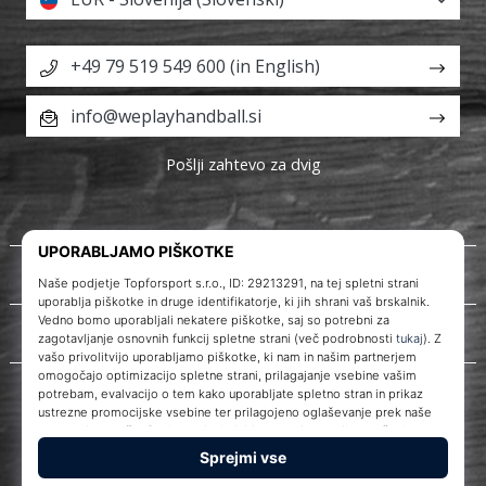
+49 79 519 549 600 (in English)
info@weplayhandball.si
Pošlji zahtevo za dvig
O nas
Storitve za stranke