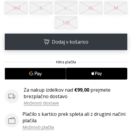
Postani
164
S
L
XL
M
ambasador/ka
naše
128
rokometne
znamke
Dodaj v košarico
Si
rokometni/a
navdušenec/ka,
kot
smo
mi?
Pridruži
se
Za nakup izdelkov nad
€99,00
prejmete
nam
brezplačno dostavo
kot
Možnosti dostave
brend
Plačilo s kartico prek spleta ali z drugimi načini
ambasador/ka.
plačila
Možnosti plačila