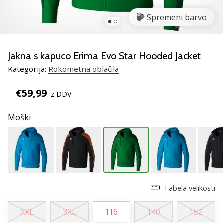
rokomentske
Spremeni barvo
copate
PUMA
Accelerate
NITRO
Jakna s kapuco Erima Evo Star Hooded Jacket
SQD
Kategorija:
Rokometna oblačila
5!
Odkrivaj
€59,99
z DDV
tehnične
novosti
Moški
in
ugotovi,
ali
se
splača…
Tabela velikosti
25. 11. 2024
•
XXL
3XL
116
140
152
2 min. branja