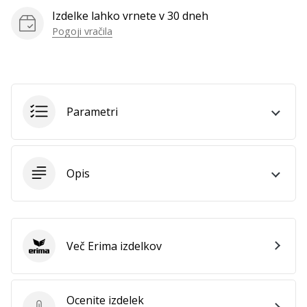
Izdelke lahko vrnete v 30 dneh
Prikaži
Pogoji vračila
vse
članke
Parametri
Opis
Več Erima izdelkov
Erima
Ocenite izdelek