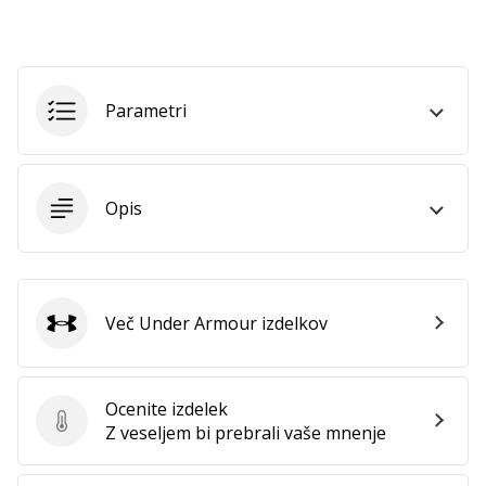
Postani
ambasador/ka
naše
rokometne
Parametri
znamke
Si
rokometni/a
navdušenec/ka,
Opis
kot
smo
mi?
Pridruži
Več Under Armour izdelkov
se
Under Armour
nam
kot
brend
Ocenite izdelek
ambasador/ka.
Ocenite izdelek
Z veseljem bi prebrali vaše mnenje