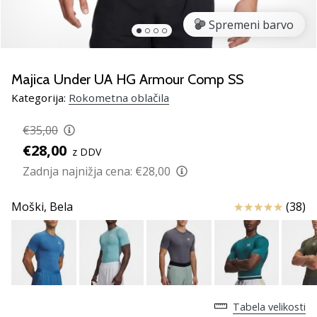
rokomentske
Spremeni barvo
copate
PUMA
Accelerate
NITRO
Majica Under UA HG Armour Comp SS
SQD
Kategorija:
Rokometna oblačila
5!
Odkrivaj
€35,00
tehnične
€28,00
z DDV
novosti
in
Zadnja najnižja cena:
€28,00
ugotovi,
ali
Ocena izdelka
Moški,
Bela
(38)
se
splača…
25. 11. 2024
•
Tabela velikosti
2 min. branja