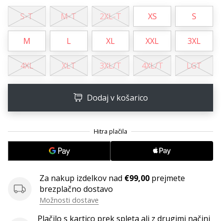
Postani
S-T
M-T
2XL-T
XS
S
ambasador/ka
naše
M
L
XL
XXL
3XL
rokometne
znamke
4XL
XLT
3XL/T
4XL/T
LGT
Si
rokometni/a
navdušenec/ka,
Dodaj v košarico
kot
smo
mi?
Pridruži
se
nam
kot
Za nakup izdelkov nad
€99,00
prejmete
brend
brezplačno dostavo
ambasador/ka.
Možnosti dostave
Plačilo s kartico prek spleta ali z drugimi načini