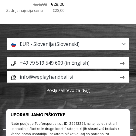
€35,00
€28,00
Zadnja najnižja cena
€28,00
EUR - Slovenija (Slovenski)
+49 79 519 549 600 (in English)
info@weplayhandball.si
Pošlji zahtevo za dvig
O nas