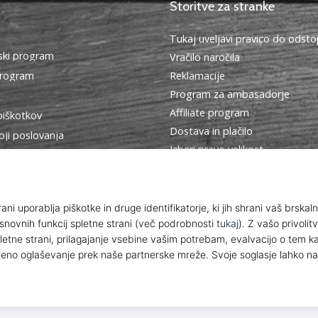
Storitve za stranke
Tukaj uveljavi pravico do ods
ki program
Vračilo naročila
program
Reklamacije
Program za ambasadorje
Affiliate program
piškotkov
Dostava in plačilo
oji poslovanja
Izberi pravo velikost
Kontakt
Pogosto zastavljena vprašanja
Politika zasebnosti
© 2010 – 2026
WePlayHandball.si