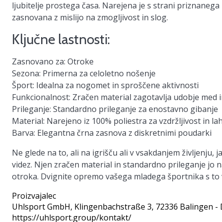
ljubitelje prostega časa. Narejena je s strani priznanega
zasnovana z mislijo na zmogljivost in slog.
Ključne lastnosti:
Zasnovano za:
Otroke
Sezona:
Primerna za celoletno nošenje
Šport:
Idealna za nogomet in sproščene aktivnosti
Funkcionalnost:
Zračen material zagotavlja udobje med i
Prileganje:
Standardno prileganje za enostavno gibanje
Material:
Narejeno iz 100% poliestra za vzdržljivost in la
Barva:
Elegantna črna zasnova z diskretnimi poudarki
Ne glede na to, ali na igrišču ali v vsakdanjem življenj
videz. Njen zračen material in standardno prileganje jo
otroka. Dvignite opremo vašega mladega športnika s to 
Proizvajalec
Uhlsport GmbH
, Klingenbachstraße 3, 72336 Balingen -
https://uhlsport.group/kontakt/