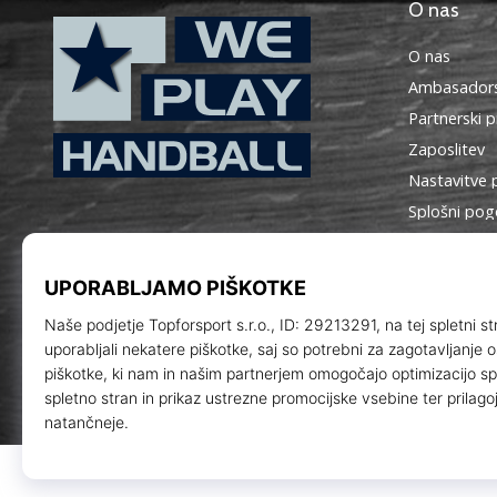
O nas
O nas
Ambasadors
Partnerski 
Zaposlitev
Nastavitve 
WePlayHandball.si
Splošni pog