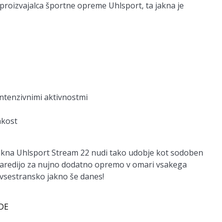
 proizvajalca športne opreme Uhlsport, ta jakna je
ntenzivnimi aktivnostmi
hkost
u, jakna Uhlsport Stream 22 nudi tako udobje kot sodoben
 naredijo za nujno dodatno opremo v omari vsakega
vsestransko jakno še danes!
 DE