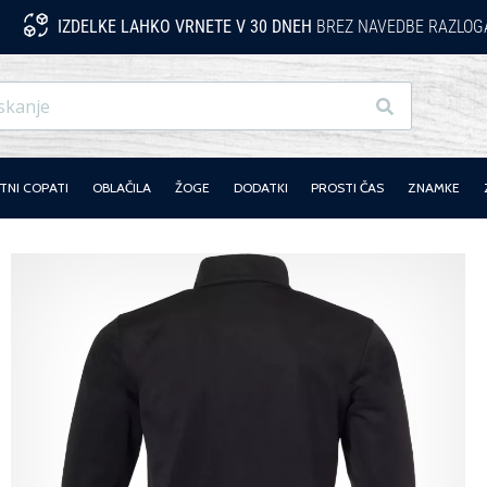
IZDELKE LAHKO VRNETE V 30 DNEH
BREZ NAVEDBE RAZLOG
Iskanje
NI COPATI
OBLAČILA
ŽOGE
DODATKI
PROSTI ČAS
ZNAMKE