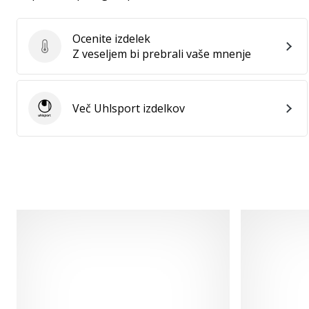
Ocenite izdelek
Ocenite izdelek
Z veseljem bi prebrali vaše mnenje
Več Uhlsport izdelkov
Uhlsport