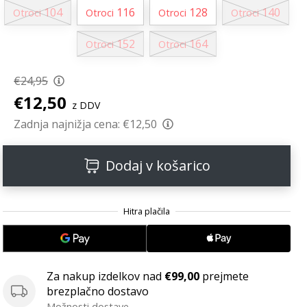
104
116
128
140
Otroci
Otroci
Otroci
Otroci
152
164
Otroci
Otroci
€24,95
€12,50
z DDV
Zadnja najnižja cena:
€12,50
Dodaj v košarico
Za nakup izdelkov nad
€99,00
prejmete
brezplačno dostavo
Možnosti dostave