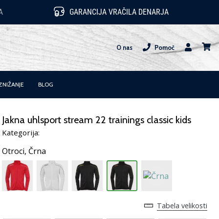
A
GARANCIJA VRAČILA DENARJA
O nas
Pomoč
Uporabnik
košari
ZNIŽANJE
BLOG
Jakna uhlsport stream 22 trainings classic kids
Kategorija:
Otroci,
Črna
Tabela velikosti