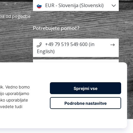
EUR - Slovenija (Slovenski)
topa od pogodbe
Potrebujete pomoč?
+49 79 519 549 600 (in
English)
info@weplayhandball.si