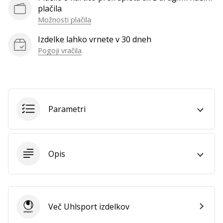
plačila
Prikaži
Možnosti plačila
vse
članke
Izdelke lahko vrnete v 30 dneh
Pogoji vračila
Parametri
Opis
Več Uhlsport izdelkov
Uhlsport