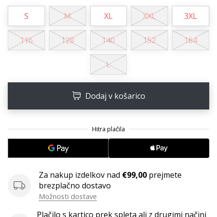
Postani
S
M
XL
XXL
3XL
ambasador/ka
naše
116
128
140
152
164
rokometne
znamke
L
Si
rokometni/a
navdušenec/ka,
Dodaj v košarico
kot
smo
mi?
Pridruži
se
nam
kot
Za nakup izdelkov nad
€99,00
prejmete
brend
brezplačno dostavo
ambasador/ka.
Možnosti dostave
Plačilo s kartico prek spleta ali z drugimi načini