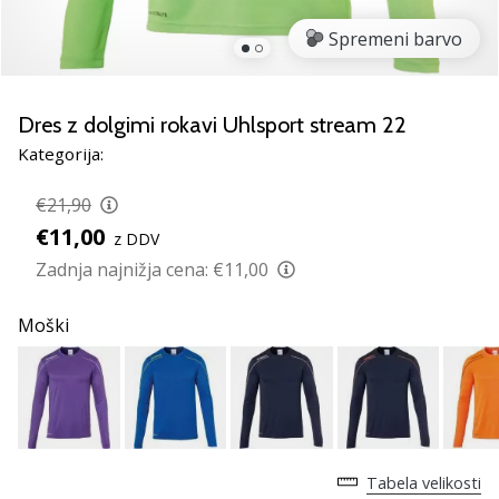
rokomentske
Spremeni barvo
copate
PUMA
Accelerate
NITRO
Dres z dolgimi rokavi Uhlsport stream 22
SQD
Kategorija:
5!
Odkrivaj
€21,90
tehnične
€11,00
z DDV
novosti
in
Zadnja najnižja cena:
€11,00
ugotovi,
ali
Moški
se
splača…
25. 11. 2024
•
Tabela velikosti
2 min. branja