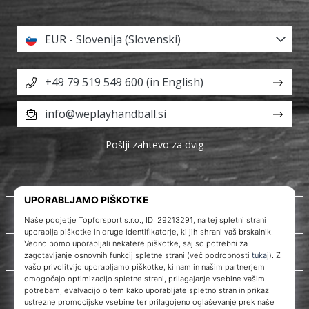
EUR - Slovenija (Slovenski)
+49 79 519 549 600 (in English)
info@weplayhandball.si
Pošlji zahtevo za dvig
O nas
Storitve za stranke