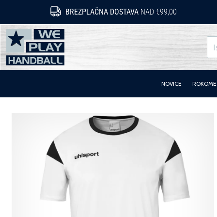
BREZPLAČNA DOSTAVA
NAD €99,00
WePlayHandball.si
NOVICE
ROKOMET