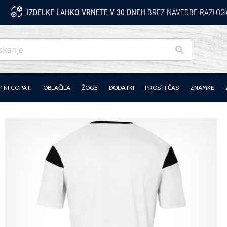
IZDELKE LAHKO VRNETE V 30 DNEH
BREZ NAVEDBE RAZLOG
Iskanje
NI COPATI
OBLAČILA
ŽOGE
DODATKI
PROSTI ČAS
ZNAMKE