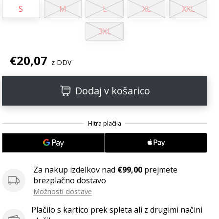
S
M
L
XL
XXL
3XL
€20,07
z DDV
Dodaj v košarico
Za nakup izdelkov nad
€99,00
prejmete
brezplačno dostavo
Možnosti dostave
Plačilo s kartico prek spleta ali z drugimi načini