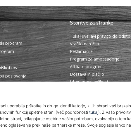
Storitve za stranke
Tukaj uveljavi pravico do ods
ki program
Vračilo naročila
program
Reklamacije
Program za ambasadorje
Affiliate program
piškotkov
Dostava in plačilo
oji poslovanja
Izberi pravo velikost
Kontakt
Pogosto zastavljena vprašanja
Politika zasebnosti
© 2010 – 2026
WePlayHandball.si