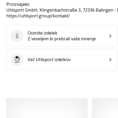
Proizvajalec
Uhlsport GmbH
, Klingenbachstraße 3, 72336 Balingen -
https://uhlsport.group/kontakt/
Ocenite izdelek
Ocenite izdelek
Z veseljem bi prebrali vaše mnenje
Več Uhlsport izdelkov
Uhlsport