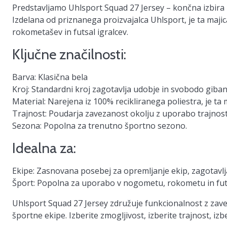
Predstavljamo
Uhlsport Squad 27 Jersey
– končna izbira z
Izdelana od priznanega proizvajalca Uhlsport, je ta maj
rokometašev in futsal igralcev.
Ključne značilnosti:
Barva:
Klasična bela
Kroj:
Standardni kroj zagotavlja udobje in svobodo giban
Material:
Narejena iz 100% recikliranega poliestra, je ta m
Trajnost:
Poudarja zavezanost okolju z uporabo trajnost
Sezona:
Popolna za trenutno športno sezono.
Idealna za:
Ekipe:
Zasnovana posebej za opremljanje ekip, zagotavlja
Šport:
Popolna za uporabo v nogometu, rokometu in futs
Uhlsport Squad 27 Jersey združuje funkcionalnost z zave
športne ekipe. Izberite zmogljivost, izberite trajnost, izb