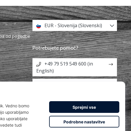
EUR - Slovenija (Slovenski)
topa od pogodbe
Potrebujete pomoč?
+49 79 519 549 600 (in
English)
info@weplayhandball.si