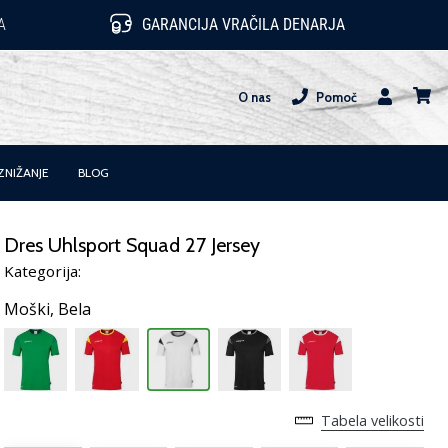
A
GARANCIJA VRAČILA DENARJA
O nas
Pomoč
Uporabnik
košari
ZNIŽANJE
BLOG
Dres Uhlsport Squad 27 Jersey
Kategorija:
Moški,
Bela
Tabela velikosti