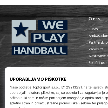
O nas
O nas
Ambasadors
Partnerski 
Zaposlitev
Nastavitve 
WePlayHandball.si
Splošni pog