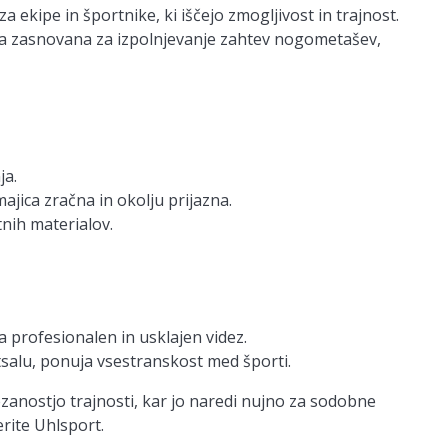
a ekipe in športnike, ki iščejo zmogljivost in trajnost.
ica zasnovana za izpolnjevanje zahtev nogometašev,
ja.
ajica zračna in okolju prijazna.
nih materialov.
 profesionalen in usklajen videz.
alu, ponuja vsestranskost med športi.
zanostjo trajnosti, kar jo naredi nujno za sodobne
erite Uhlsport.