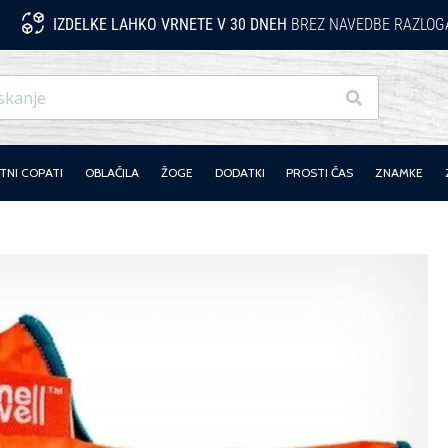
IZDELKE LAHKO VRNETE V 30 DNEH
BREZ NAVEDBE RAZLOG
Iskanje
NI COPATI
OBLAČILA
ŽOGE
DODATKI
PROSTI ČAS
ZNAMKE