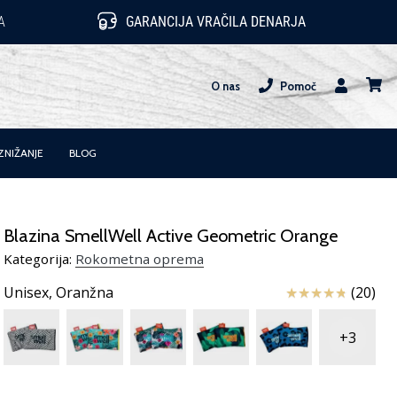
A
GARANCIJA VRAČILA DENARJA
O nas
Pomoč
Uporabnik
košari
ZNIŽANJE
BLOG
Blazina SmellWell Active Geometric Orange
Kategorija:
Rokometna oprema
Ocena izdelka
Unisex,
Oranžna
(20)
+3