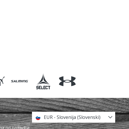
EUR - Slovenija (Slovenski)
topa od pogodbe