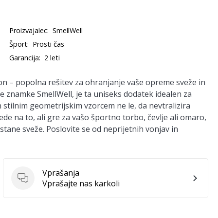
Proizvajalec:
SmellWell
Šport:
Prosti čas
Garancija:
2 leti
n – popolna rešitev za ohranjanje vaše opreme sveže in
e znamke SmellWell, je ta uniseks dodatek idealen za
tilnim geometrijskim vzorcem ne le, da nevtralizira
e na to, ali gre za vašo športno torbo, čevlje ali omaro,
ostane sveže. Poslovite se od neprijetnih vonjav in
Vprašanja
Vprašanja
Vprašajte nas karkoli