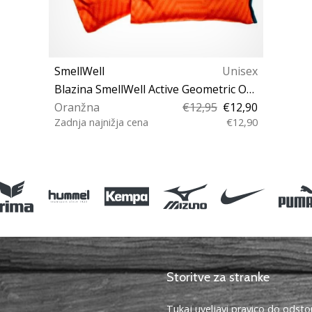
SmellWell
Unisex
Blazina SmellWell Active Geometric Orange
Oranžna
€12,95
€12,90
Zadnja najnižja cena
€12,90
Univerzalna velikost
Storitve za stranke
Tukaj uveljavi pravico do ods