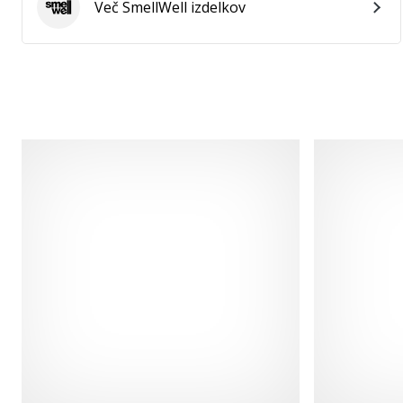
Več SmellWell izdelkov
SmellWell