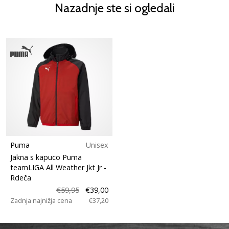
Nazadnje ste si ogledali
Puma
Unisex
Jakna s kapuco Puma
teamLIGA All Weather Jkt Jr
-
Rdeča
€59,95
€39,00
Zadnja najnižja cena
€37,20