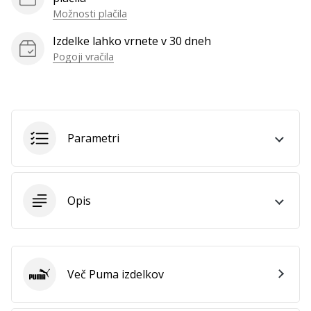
Možnosti plačila
Prikaži
vse
Izdelke lahko vrnete v 30 dneh
članke
Pogoji vračila
Parametri
Opis
Več Puma izdelkov
Puma