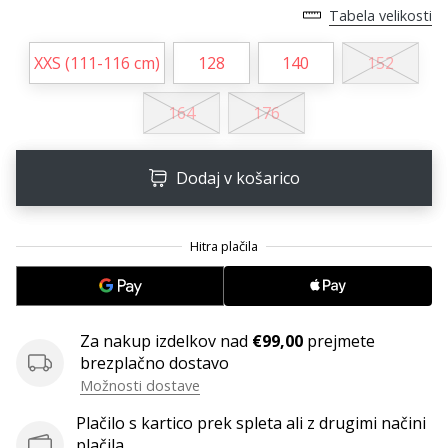
Tabela velikosti
Postani
ambasador/ka
XXS (111-116 cm)
128
140
152
naše
rokometne
164
176
znamke
Si
rokometni/a
Dodaj v košarico
navdušenec/ka,
kot
smo
mi?
Pridruži
se
nam
Za nakup izdelkov nad
€99,00
prejmete
kot
brezplačno dostavo
brend
Možnosti dostave
ambasador/ka.
Plačilo s kartico prek spleta ali z drugimi načini
plačila