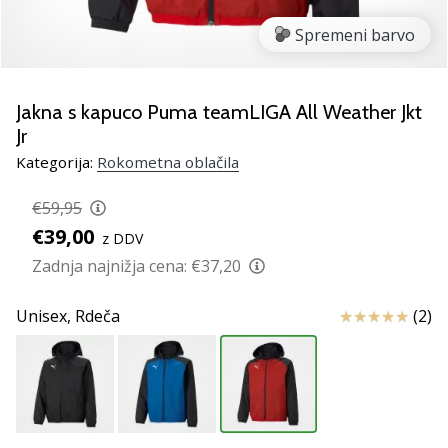
rokomentske
Spremeni barvo
copate
PUMA
Accelerate
NITRO
Jakna s kapuco Puma teamLIGA All Weather Jkt
SQD
Jr
5!
Kategorija:
Rokometna oblačila
Odkrivaj
tehnične
€59,95
novosti
€39,00
in
z DDV
ugotovi,
Zadnja najnižja cena:
€37,20
ali
se
Ocena izdelka
Unisex,
Rdeča
(2)
splača…
25. 11. 2024
•
2 min. branja