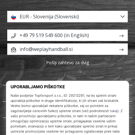
EUR - Slovenija (Slovenski)
+49 79 519 549 600 (in English)
info@weplayhandball.si
Pošlji zahtevo za dvig
O nas
Storitve za stranke