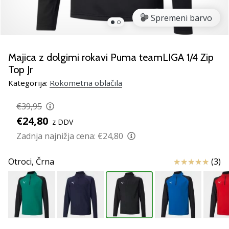
rokomentske
Spremeni barvo
copate
PUMA
Accelerate
NITRO
Majica z dolgimi rokavi Puma teamLIGA 1/4 Zip
SQD
Top Jr
5!
Kategorija:
Rokometna oblačila
Odkrivaj
tehnične
€39,95
novosti
€24,80
in
z DDV
ugotovi,
Zadnja najnižja cena:
€24,80
ali
se
Ocena izdelka
Otroci,
Črna
(3)
splača…
25. 11. 2024
•
2 min. branja