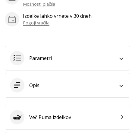
Možnosti plačila
Prikaži
vse
Izdelke lahko vrnete v 30 dneh
članke
Pogoji vračila
Parametri
Opis
Več Puma izdelkov
Puma