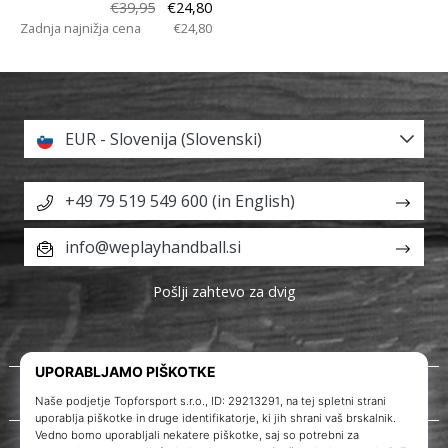
€39,95
€24,80
Zadnja najnižja cena
€24,80
EUR - Slovenija (Slovenski)
+49 79 519 549 600 (in English)
info@weplayhandball.si
Pošlji zahtevo za dvig
O nas
Storitve za stranke