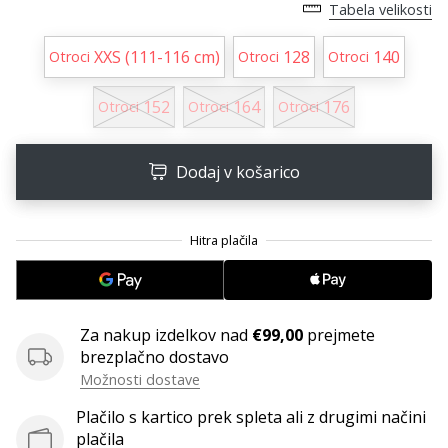
Tabela velikosti
Postani
ambasador/ka
XXS (111-116 cm)
128
140
Otroci
Otroci
Otroci
naše
rokometne
152
164
176
Otroci
Otroci
Otroci
znamke
Si
rokometni/a
Dodaj v košarico
navdušenec/ka,
kot
smo
mi?
Pridruži
se
nam
Za nakup izdelkov nad
€99,00
prejmete
kot
brezplačno dostavo
brend
Možnosti dostave
ambasador/ka.
Plačilo s kartico prek spleta ali z drugimi načini
plačila