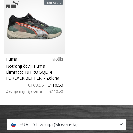
Trajnostno
Puma
Moški
Notranji čevlji Puma
Eliminate NITRO SQD 4
FOREVER.BETTER.
- Zelena
€169,95
€110,50
Zadnja najnižja cena
€110,50
EUR - Slovenija (Slovenski)