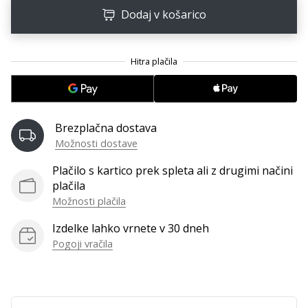
Postani
Dodaj v košarico
ambasador/ka
naše
rokometne
znamke
Si
rokometni/a
Brezplačna dostava
navdušenec/ka,
Možnosti dostave
kot
smo
Plačilo s kartico prek spleta ali z drugimi načini
mi?
plačila
Pridruži
Možnosti plačila
se
nam
Izdelke lahko vrnete v 30 dneh
kot
Pogoji vračila
brend
ambasador/ka.