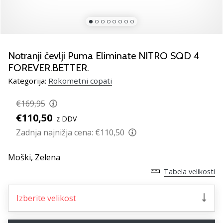
rokomentske
copate
PUMA
Accelerate
NITRO
Notranji čevlji Puma Eliminate NITRO SQD 4
SQD
FOREVER.BETTER.
5!
Kategorija:
Rokometni copati
Odkrivaj
tehnične
€169,95
novosti
€110,50
in
z DDV
ugotovi,
Zadnja najnižja cena:
€110,50
ali
se
Moški,
Zelena
splača…
Tabela velikosti
25. 11. 2024
Izberite velikost
•
2 min. branja