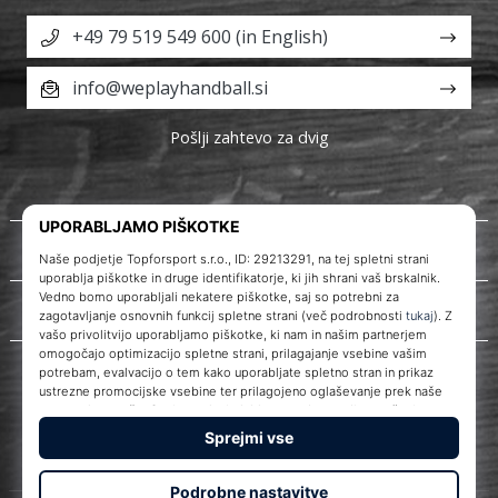
+49 79 519 549 600 (in English)
info@weplayhandball.si
Pošlji zahtevo za dvig
O nas
Storitve za stranke
WePlayHandball.si