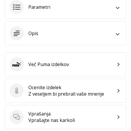
Parametri
Prikaži
vse
članke
Opis
Več Puma izdelkov
Puma
Ocenite izdelek
Ocenite izdelek
Z veseljem bi prebrali vaše mnenje
Vprašanja
Vprašanja
Vprašajte nas karkoli