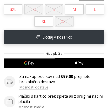
Postani
3XL
4XL
S
M
L
ambasador/ka
naše
XL
XXL
rokometne
znamke
Si
Dodaj v košarico
rokometni/a
navdušenec/ka,
kot
smo
mi?
Pridruži
se
Za nakup izdelkov nad
€99,00
prejmete
nam
brezplačno dostavo
kot
Možnosti dostave
brend
ambasador/ka.
Plačilo s kartico prek spleta ali z drugimi načini
plačila
Možnosti plačila