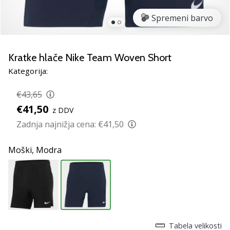
rokomentske
Spremeni barvo
copate
PUMA
Accelerate
NITRO
Kratke hlače Nike Team Woven Short
SQD
Kategorija:
5!
Odkrivaj
€43,65
tehnične
€41,50
z DDV
novosti
in
Zadnja najnižja cena:
€41,50
ugotovi,
ali
Moški,
Modra
se
splača…
25. 11. 2024
•
2 min. branja
Tabela velikosti