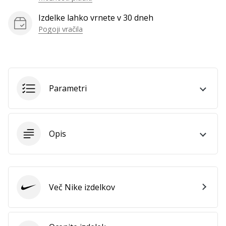
Prikaži
Izdelke lahko vrnete v 30 dneh
vse
Pogoji vračila
članke
Parametri
Opis
Več Nike izdelkov
Nike