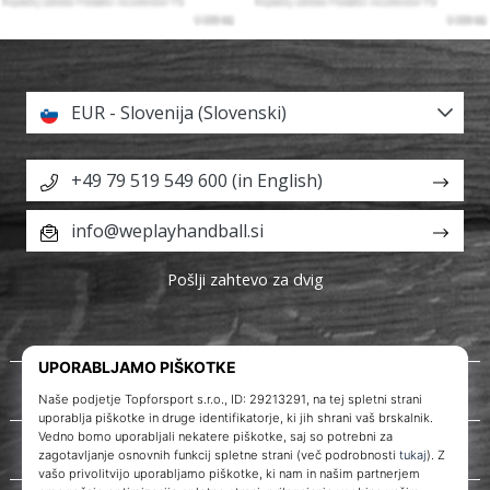
EUR - Slovenija (Slovenski)
+49 79 519 549 600 (in English)
info@weplayhandball.si
Pošlji zahtevo za dvig
O nas
Storitve za stranke