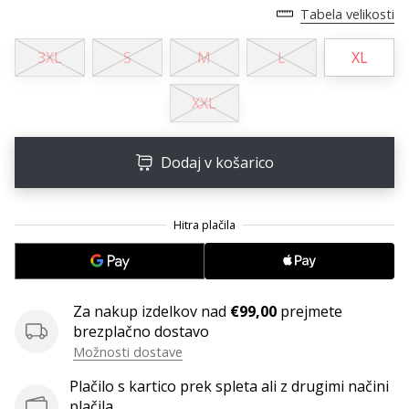
Tabela velikosti
Postani
ambasador/ka
3XL
S
M
L
XL
naše
rokometne
XXL
znamke
Si
rokometni/a
Dodaj v košarico
navdušenec/ka,
kot
smo
mi?
Pridruži
se
nam
Za nakup izdelkov nad
€99,00
prejmete
kot
brezplačno dostavo
brend
Možnosti dostave
ambasador/ka.
Plačilo s kartico prek spleta ali z drugimi načini
plačila