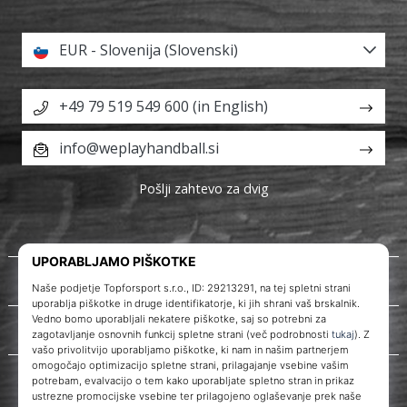
EUR - Slovenija (Slovenski)
+49 79 519 549 600 (in English)
info@weplayhandball.si
Pošlji zahtevo za dvig
O nas
Storitve za stranke