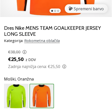
rokomentske
Spremeni barvo
copate
PUMA
Accelerate
NITRO
Dres Nike MENS TEAM GOALKEEPER JERSEY
SQD
LONG SLEEVE
5!
Kategorija:
Rokometna oblačila
Odkrivaj
tehnične
€38,00
novosti
€25,50
in
z DDV
ugotovi,
Zadnja najnižja cena:
€25,50
ali
se
Moški,
Oranžna
splača…
25. 11. 2024
•
2 min. branja