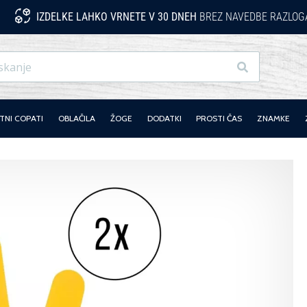
IZDELKE LAHKO VRNETE V 30 DNEH
BREZ NAVEDBE RAZLOG
Iskanje
NI COPATI
OBLAČILA
ŽOGE
DODATKI
PROSTI ČAS
ZNAMKE