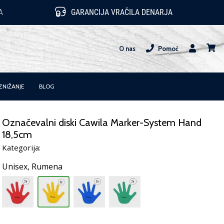
A
GARANCIJA VRAČILA DENARJA
O nas
Pomoč
Uporabnik
košari
ZNIŽANJE
BLOG
Označevalni diski Cawila Marker-System Hand
18,5cm
Kategorija:
Unisex,
Rumena