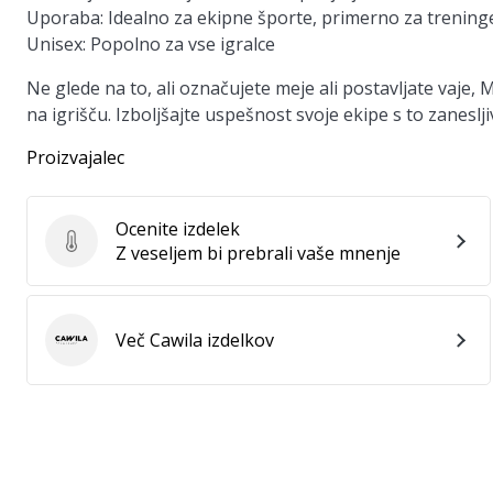
Uporaba:
Idealno za ekipne športe, primerno za trening
Unisex:
Popolno za vse igralce
Ne glede na to, ali označujete meje ali postavljate vaje
na igrišču. Izboljšajte uspešnost svoje ekipe s to zanesl
Proizvajalec
Ocenite izdelek
Ocenite izdelek
Z veseljem bi prebrali vaše mnenje
Več Cawila izdelkov
Cawila