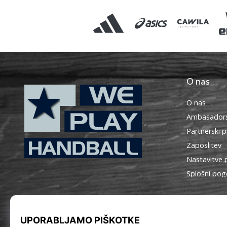
O nas
O nas
Ambasadors
Partnerski 
Zaposlitev
Nastavitve 
WePlayHandball.si
Splošni pog