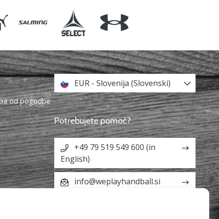
EUR - Slovenija (Slovenski)
topa od pogodbe
Potrebujete pomoč?
+49 79 519 549 600 (in
English)
info@weplayhandball.si