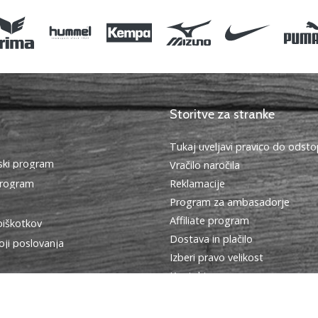
Storitve za stranke
Tukaj uveljavi pravico do ods
ki program
Vračilo naročila
program
Reklamacije
Program za ambasadorje
Affiliate program
piškotkov
Dostava in plačilo
oji poslovanja
Izberi pravo velikost
Kontakt
Pogosto zastavljena vprašanja
Politika zasebnosti