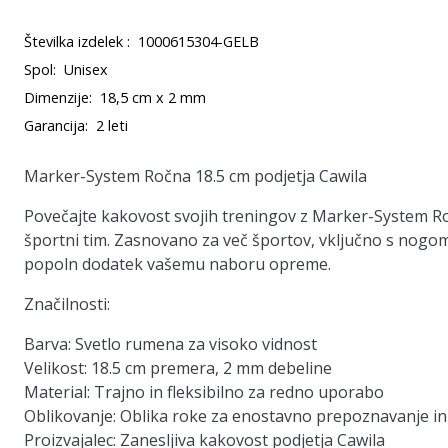
Številka izdelek :
1000615304-GELB
Spol:
Unisex
Dimenzije:
18,5 cm x 2 mm
Garancija:
2 leti
Marker-System Ročna 18.5 cm podjetja Cawila
Povečajte kakovost svojih treningov z Marker-System Ro
športni tim. Zasnovano za več športov, vključno s nogo
popoln dodatek vašemu naboru opreme.
Značilnosti:
Barva:
Svetlo rumena za visoko vidnost
Velikost:
18.5 cm premera, 2 mm debeline
Material:
Trajno in fleksibilno za redno uporabo
Oblikovanje:
Oblika roke za enostavno prepoznavanje in 
Proizvajalec:
Zanesljiva kakovost podjetja Cawila