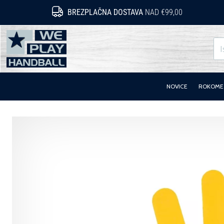
BREZPLAČNA DOSTAVA
NAD €99,00
WePlayHandball.si
NOVICE
ROKOMET