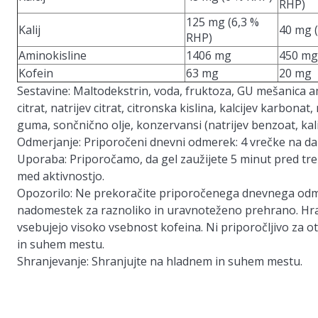
RHP)
125 mg (6,3 %
Kalij
40 mg 
RHP)
Aminokisline
1406 mg
450 mg
Kofein
63 mg
20 mg
Sestavine:
Maltodekstrin, voda, fruktoza, GU mešanica amin
citrat, natrijev citrat, citronska kislina, kalcijev karbona
guma, sončnično olje, konzervansi (natrijev benzoat, kali
Odmerjanje:
Priporočeni dnevni odmerek: 4 vrečke na da
Uporaba:
Priporočamo, da gel zaužijete 5 minut pred tr
med aktivnostjo.
Opozorilo:
Ne prekoračite priporočenega dnevnega odmer
nadomestek za raznoliko in uravnoteženo prehrano. Hra
vsebujejo visoko vsebnost kofeina. Ni priporočljivo za o
in suhem mestu.
Shranjevanje:
Shranjujte na hladnem in suhem mestu.