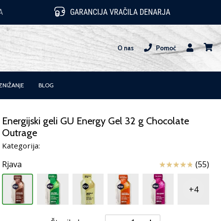
A
GARANCIJA VRAČILA DENARJA
O nas
Pomoč
Uporabnik
košari
ZNIŽANJE
BLOG
Energijski geli GU Energy Gel 32 g Chocolate
Outrage
Kategorija:
Ocena izdelka
Rjava
(55)
+4