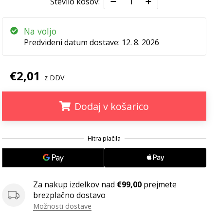
Število kosov:
Na voljo
Predvideni datum dostave:
12. 8. 2026
€2,01
z DDV
Dodaj v košarico
.
.
.
Za nakup izdelkov nad
€99,00
prejmete
brezplačno dostavo
Možnosti dostave