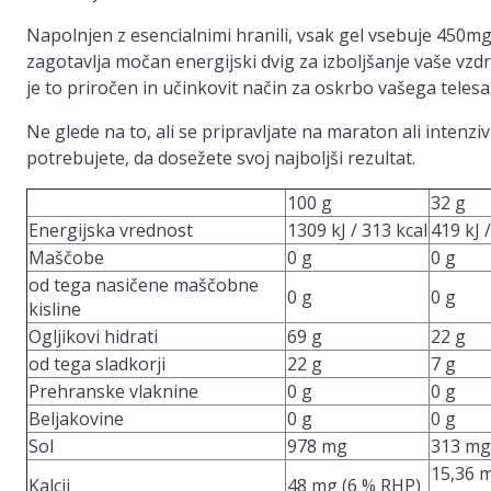
Napolnjen z esencialnimi hranili, vsak gel vsebuje 450mg
zagotavlja močan energijski dvig za izboljšanje vaše vzdrž
je to priročen in učinkovit način za oskrbo vašega telesa
Ne glede na to, ali se pripravljate na maraton ali intenzi
potrebujete, da dosežete svoj najboljši rezultat.
100 g
32 g
Energijska vrednost
1309 kJ / 313 kcal
419 kJ 
Maščobe
0 g
0 g
od tega nasičene maščobne
0 g
0 g
kisline
Ogljikovi hidrati
69 g
22 g
od tega sladkorji
22 g
7 g
Prehranske vlaknine
0 g
0 g
Beljakovine
0 g
0 g
Sol
978 mg
313 mg
15,36 
Kalcij
48 mg (6 % RHP)