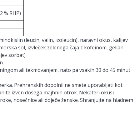
(2 % RHP)
okislin (leucin, valin, izoleucin), naravni okus, kalijev
t, morska sol, izvleček zelenega čaja z kofeinom, gellan
jev sorbat).
n.
eningom ali tekmovanjem, nato pa vsakih 30 do 45 minut
ka. Prehranskih dopolnil ne smete uporabljati kot
nite izven dosega majhnih otrok. Nekateri okusi
troke, nosečnice ali doječe ženske. Shranjujte na hladnem