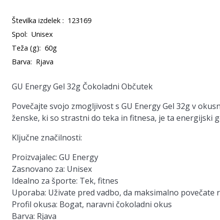
Številka izdelek :
123169
Spol:
Unisex
Teža (g):
60g
Barva:
Rjava
GU Energy Gel 32g Čokoladni Občutek
Povečajte svojo zmogljivost s GU Energy Gel 32g v okusn
ženske, ki so strastni do teka in fitnesa, je ta energijski
Ključne značilnosti:
Proizvajalec:
GU Energy
Zasnovano za:
Unisex
Idealno za športe:
Tek, fitnes
Uporaba:
Uživate pred vadbo, da maksimalno povečate r
Profil okusa:
Bogat, naravni čokoladni okus
Barva:
Rjava