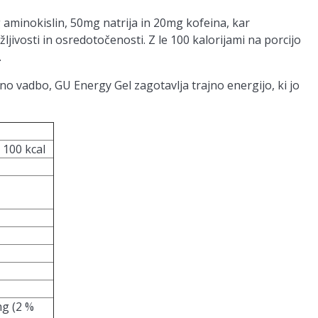
 aminokislin, 50mg natrija in 20mg kofeina, kar
ljivosti in osredotočenosti. Z le 100 kalorijami na porcijo
.
vno vadbo, GU Energy Gel zagotavlja trajno energijo, ki jo
/ 100 kcal
mg (2 %