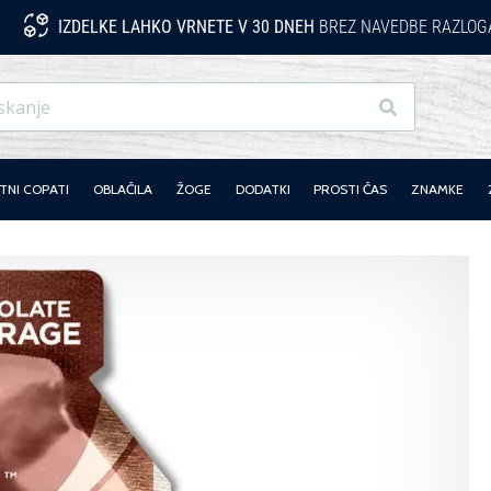
IZDELKE LAHKO VRNETE V 30 DNEH
BREZ NAVEDBE RAZLOG
Iskanje
NI COPATI
OBLAČILA
ŽOGE
DODATKI
PROSTI ČAS
ZNAMKE