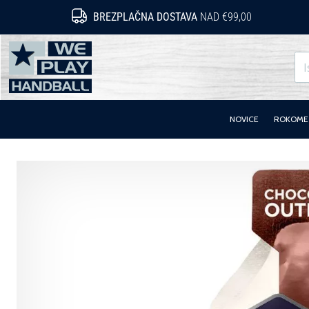
BREZPLAČNA DOSTAVA
NAD €99,00
WePlayHandball.si
NOVICE
ROKOMET