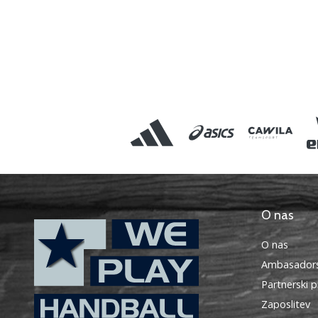
O nas
O nas
Ambasadors
Partnerski 
Zaposlitev