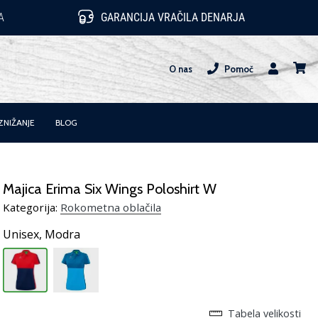
A
GARANCIJA VRAČILA DENARJA
O nas
Pomoč
Uporabnik
košari
ZNIŽANJE
BLOG
Majica Erima Six Wings Poloshirt W
Kategorija:
Rokometna oblačila
Unisex,
Modra
Tabela velikosti