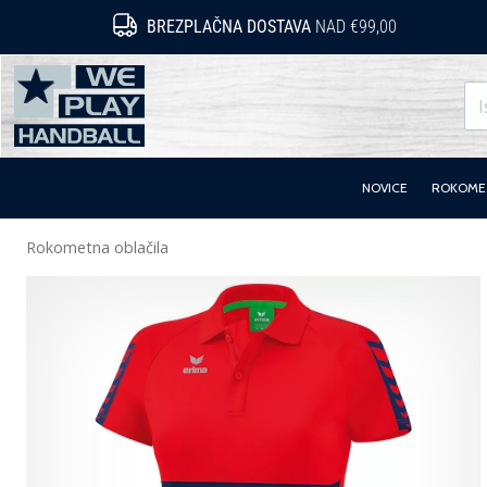
BREZPLAČNA DOSTAVA
NAD €99,00
WePlayHandball.si
NOVICE
ROKOMET
Rokometna oblačila