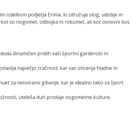
im izdelkom podjetja Erima, ki združuje slog, udobje in
, kot so nogomet, odbojka in rokomet, ali kot osnovni kos
oda dinamičen pridih vaši športni garderobi in
otavlja največjo zračnost, kar vas ohranja hladne in
huet za neovirano gibanje, kar je idealno tako za šport
iložnosti, uteleša duh prodaje nogometne kulture.