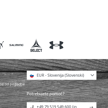
EUR - Slovenija (Slovenski)
topa od pogodbe
Potrebujete pomoč?
+49 79 519 549 600 (in