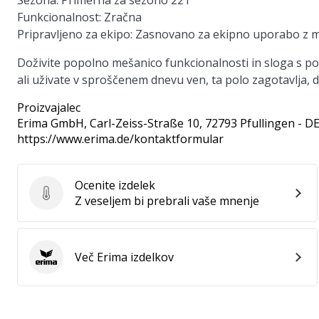
Sezona:
Primerna za sezono 221
Funkcionalnost:
Zračna
Pripravljeno za ekipo:
Zasnovano za ekipno uporabo z m
Doživite popolno mešanico funkcionalnosti in sloga s polo
ali uživate v sproščenem dnevu ven, ta polo zagotavlja, da
Proizvajalec
Erima GmbH
, Carl-Zeiss-Straße 10, 72793 Pfullingen - D
https://www.erima.de/kontaktformular
Ocenite izdelek
Ocenite izdelek
Z veseljem bi prebrali vaše mnenje
Več Erima izdelkov
Erima