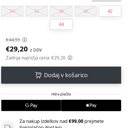
34
36
38
40
42
44
€44,99
€29,20
z DDV
Zadnja najnižja cena:
€29,20
Dodaj v košarico
Za nakup izdelkov nad
€99,00
prejmete
brezplačno dostavo