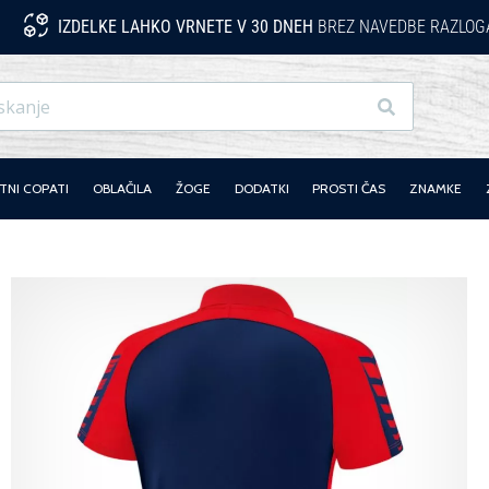
IZDELKE LAHKO VRNETE V 30 DNEH
BREZ NAVEDBE RAZLOG
Iskanje
NI COPATI
OBLAČILA
ŽOGE
DODATKI
PROSTI ČAS
ZNAMKE