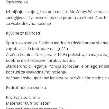
Opis izdelka
Izboljšajte svojo igro s polo majico Six Wings W, vrhunsk
zmogljivost. Ta uniseks polo je popoln za ekipne športe
za vsakodnevno nošenje.
Ključne značilnosti:
Športna zasnova:
Živahna modra in rdeča barvna shema d
zagotavlja, da izstopate na igrišču.
Zračna tkanina:
Narejena iz 100% poliestra, ta majica zag
udobne med intenzivnimi aktivnostmi.
Standardno prileganje:
Ponuja sproščen, a prilagojen sil
kot tudi za vsakodnevno nošenje.
Večnamenska uporaba:
Idealna za različne športe in pr
Podrobnosti o izdelku:
Proizvajalec:
Erima
Material:
100% poliester