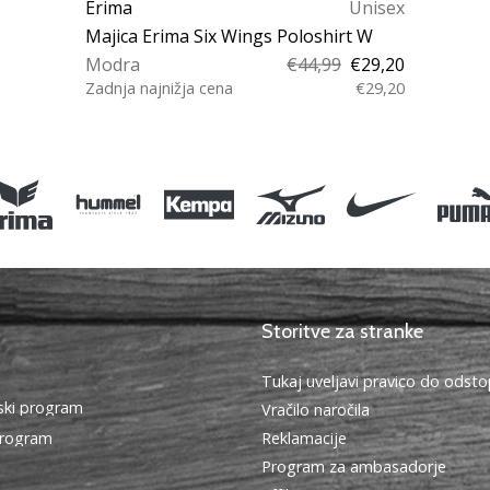
Erima
Unisex
Majica Erima Six Wings Poloshirt W
Modra
€44,99
€29,20
Zadnja najnižja cena
€29,20
42 44
Storitve za stranke
Tukaj uveljavi pravico do ods
ki program
Vračilo naročila
program
Reklamacije
Program za ambasadorje