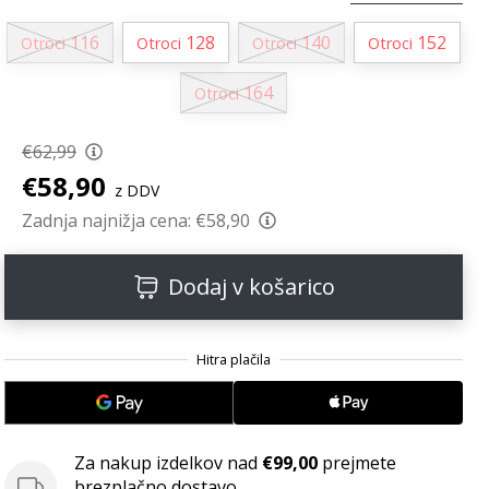
116
128
140
152
Otroci
Otroci
Otroci
Otroci
164
Otroci
€62,99
€58,90
z DDV
Zadnja najnižja cena:
€58,90
Dodaj v košarico
Za nakup izdelkov nad
€99,00
prejmete
brezplačno dostavo