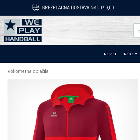
BREZPLAČNA DOSTAVA
NAD €99,00
WePlayHandball.si
NOVICE
ROKOMET
Rokometna oblačila