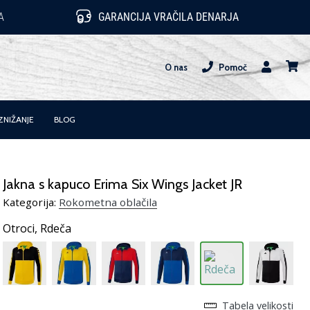
A
GARANCIJA VRAČILA DENARJA
O nas
Pomoč
Uporabnik
košari
ZNIŽANJE
BLOG
Jakna s kapuco Erima Six Wings Jacket JR
Kategorija:
Rokometna oblačila
Otroci,
Rdeča
Tabela velikosti