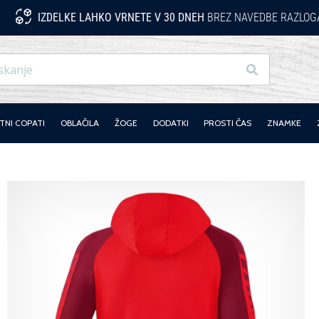
IZDELKE LAHKO VRNETE V 30 DNEH
BREZ NAVEDBE RAZLOG
Iskanje
NI COPATI
OBLAČILA
ŽOGE
DODATKI
PROSTI ČAS
ZNAMKE