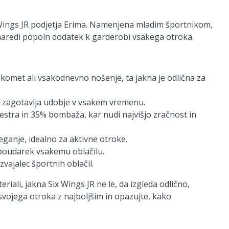
Wings JR podjetja Erima. Namenjena mladim športnikom,
o naredi popoln dodatek k garderobi vsakega otroka.
okomet ali vsakodnevno nošenje, ta jakna je odlična za
, zagotavlja udobje v vsakem vremenu.
estra in 35% bombaža, kar nudi najvišjo zračnost in
ganje, idealno za aktivne otroke.
i poudarek vsakemu oblačilu.
zvajalec športnih oblačil.
ali, jakna Six Wings JR ne le, da izgleda odlično,
 svojega otroka z najboljšim in opazujte, kako