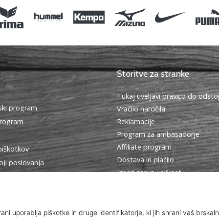
Storitve za stranke
Tukaj uveljavi pravico do ods
ki program
Vračilo naročila
program
Reklamacije
Program za ambasadorje
Affiliate program
piškotkov
Dostava in plačilo
oji poslovanja
Izberi pravo velikost
Kontakt
Pogosto zastavljena vprašanja
Politika zasebnosti