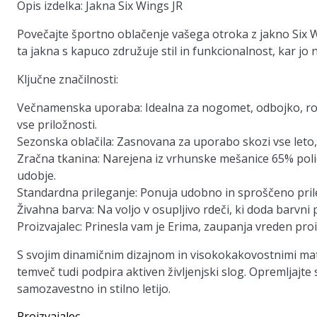
Opis izdelka: Jakna Six Wings JR
Povečajte športno oblačenje vašega otroka z jakno Six 
ta jakna s kapuco združuje stil in funkcionalnost, kar j
Ključne značilnosti:
Večnamenska uporaba
: Idealna za nogomet, odbojko, r
vse priložnosti.
Sezonska oblačila
: Zasnovana za uporabo skozi vse leto
Zračna tkanina
: Narejena iz vrhunske mešanice 65% poli
udobje.
Standardna prileganje
: Ponuja udobno in sproščeno prile
Živahna barva
: Na voljo v osupljivo rdeči, ki doda barvn
Proizvajalec
: Prinesla vam je Erima, zaupanja vreden proi
S svojim dinamičnim dizajnom in visokokakovostnimi materi
temveč tudi podpira aktiven življenjski slog. Opremljajte
samozavestno in stilno letijo.
Proizvajalec