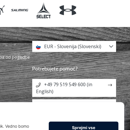
EUR - Slovenija (Slovenski)
topa od pogodbe
Potrebujete pomoč?
+49 79 519 549 600 (in
English)
info@weplayhandball.si