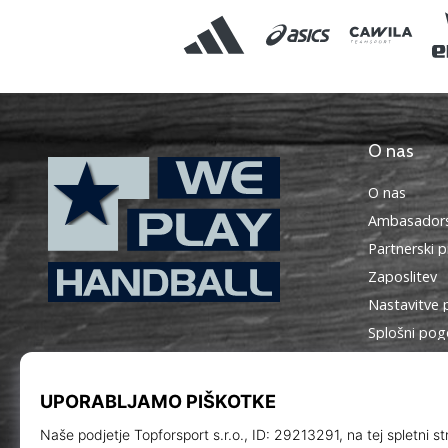
O nas
O nas
Ambasadors
Partnerski 
Zaposlitev
Nastavitve 
WePlayHandball.si
Splošni pog