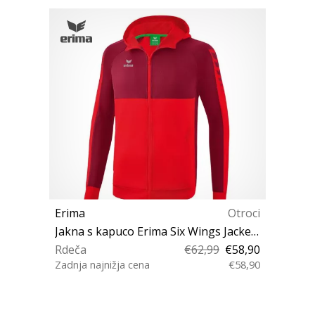
Erima
Otroci
Jakna s kapuco Erima Six Wings Jacket JR
Rdeča
€62,99
€58,90
Zadnja najnižja cena
€58,90
128 152