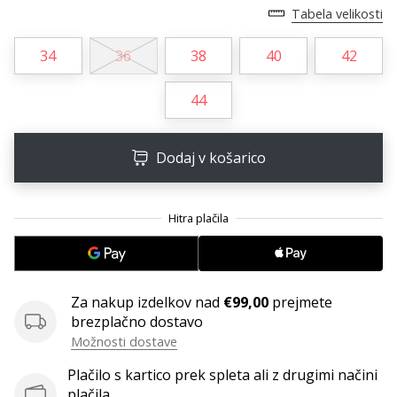
Tabela velikosti
Postani
ambasador/ka
34
36
38
40
42
naše
rokometne
44
znamke
Si
rokometni/a
Dodaj v košarico
navdušenec/ka,
kot
smo
mi?
Pridruži
se
nam
Za nakup izdelkov nad
€99,00
prejmete
kot
brezplačno dostavo
brend
Možnosti dostave
ambasador/ka.
Plačilo s kartico prek spleta ali z drugimi načini
plačila