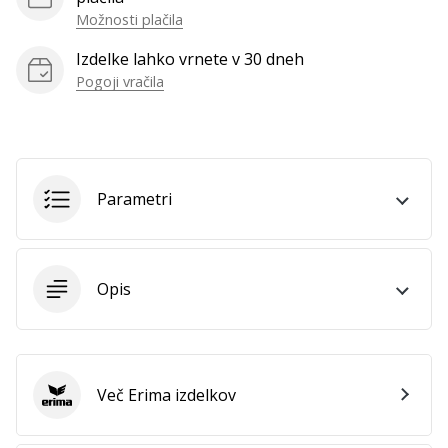
Možnosti plačila
Prikaži
vse
Izdelke lahko vrnete v 30 dneh
članke
Pogoji vračila
Parametri
Opis
Več Erima izdelkov
Erima