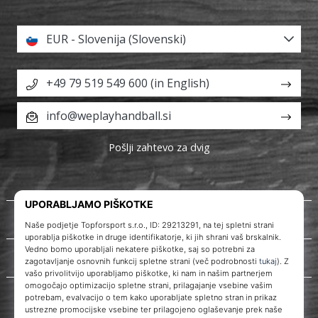
EUR - Slovenija (Slovenski)
+49 79 519 549 600 (in English)
info@weplayhandball.si
Pošlji zahtevo za dvig
O nas
Storitve za stranke