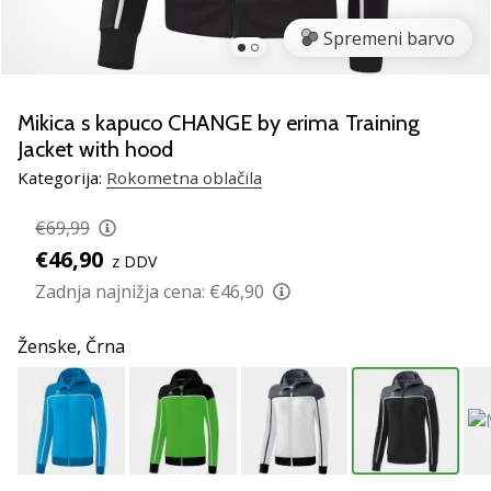
rokomentske
Spremeni barvo
copate
PUMA
Accelerate
NITRO
Mikica s kapuco CHANGE by erima Training
SQD
Jacket with hood
5!
Kategorija:
Rokometna oblačila
Odkrivaj
tehnične
€69,99
novosti
€46,90
in
z DDV
ugotovi,
Zadnja najnižja cena:
€46,90
ali
se
Ženske,
Črna
splača…
25. 11. 2024
•
2 min. branja