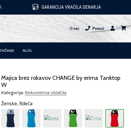
A
GARANCIJA VRAČILA DENARJA
O nas
Pomoč
Uporabnik
košari
ZNIŽANJE
BLOG
Majica brez rokavov CHANGE by erima Tanktop
W
Kategorija:
Rokometna oblačila
Ženske,
Rdeča