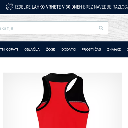
IZDELKE LAHKO VRNETE V 30 DNEH
BREZ NAVEDBE RAZLOG
Iskanje
NI COPATI
OBLAČILA
ŽOGE
DODATKI
PROSTI ČAS
ZNAMKE