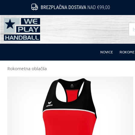
BREZPLAČNA DOSTAVA
NAD €99,00
WePlayHandball.si
NOVICE
ROKOMET
Rokometna oblačila