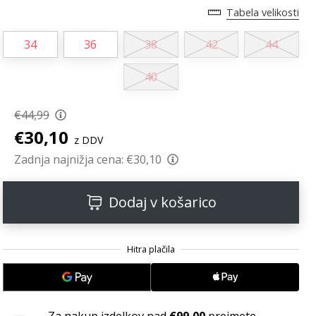
Tabela velikosti
34
36
38
42
44
40
€44,99
€30,10
z DDV
Zadnja najnižja cena:
€30,10
Dodaj v košarico