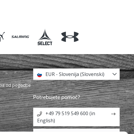
EUR - Slovenija (Slovenski)
topa od pogodbe
Potrebujete pomoč?
+49 79 519 549 600 (in
English)