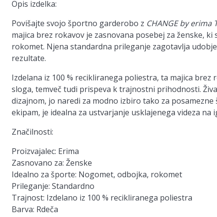
Opis izdelka:
Povišajte svojo športno garderobo z
CHANGE by erima 
majica brez rokavov je zasnovana posebej za ženske, ki 
rokomet. Njena standardna prileganje zagotavlja udobje 
rezultate.
Izdelana iz 100 % recikliranega poliestra, ta majica brez
sloga, temveč tudi prispeva k trajnostni prihodnosti. Ži
dizajnom, jo naredi za modno izbiro tako za posamezne 
ekipam, je idealna za ustvarjanje usklajenega videza na ig
Značilnosti:
Proizvajalec:
Erima
Zasnovano za:
Ženske
Idealno za športe:
Nogomet, odbojka, rokomet
Prileganje:
Standardno
Trajnost:
Izdelano iz 100 % recikliranega poliestra
Barva:
Rdeča