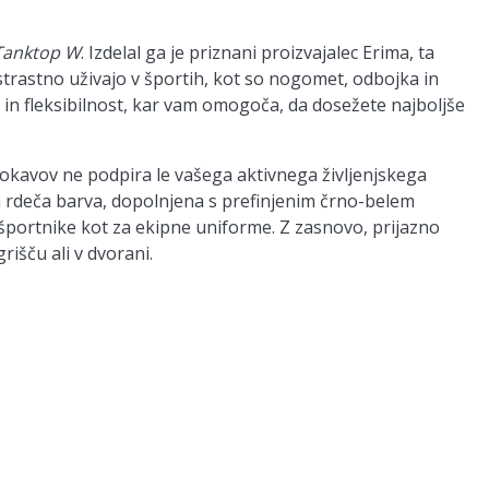
Tanktop W
. Izdelal ga je priznani proizvajalec Erima, ta
strastno uživajo v športih, kot so nogomet, odbojka in
in fleksibilnost, kar vam omogoča, da dosežete najboljše
 rokavov ne podpira le vašega aktivnega življenjskega
va rdeča barva, dopolnjena s prefinjenim črno-belem
športnike kot za ekipne uniforme. Z zasnovo, prijazno
rišču ali v dvorani.