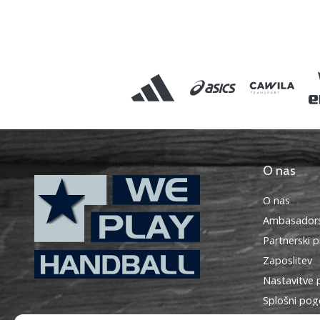
O nas
O nas
Ambasadors
Partnerski 
Zaposlitev
Nastavitve 
WePlayHandball.si
Splošni pog