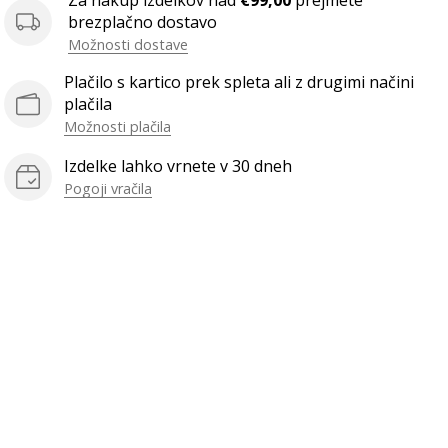
Za nakup izdelkov nad
€99,00
prejmete
brezplačno dostavo
Možnosti dostave
Plačilo s kartico prek spleta ali z drugimi načini
plačila
Možnosti plačila
Izdelke lahko vrnete v 30 dneh
Pogoji vračila