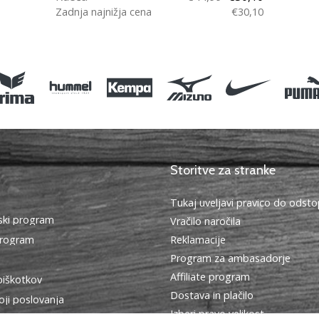
Zadnja najnižja cena
€30,10
34 36
Storitve za stranke
Tukaj uveljavi pravico do ods
ki program
Vračilo naročila
program
Reklamacije
Program za ambasadorje
Affiliate program
piškotkov
Dostava in plačilo
oji poslovanja
Izberi pravo velikost