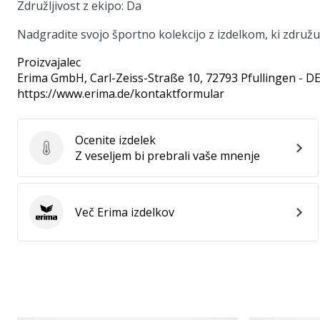
Združljivost z ekipo:
Da
Nadgradite svojo športno kolekcijo z izdelkom, ki združuj
Proizvajalec
Erima GmbH
, Carl-Zeiss-Straße 10, 72793 Pfullingen - D
https://www.erima.de/kontaktformular
Ocenite izdelek
Ocenite izdelek
Z veseljem bi prebrali vaše mnenje
Več Erima izdelkov
Erima