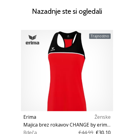
Nazadnje ste si ogledali
Trajnostno
Erima
Ženske
Majica brez rokavov CHANGE by erima Tanktop W
Rdeča
€44,99
€30,10