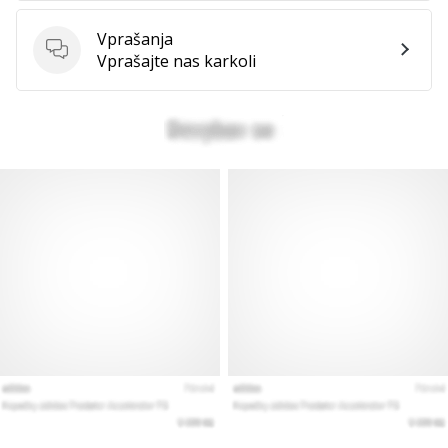
Prikaži
Vprašanja
vse
Vprašanja
Vprašajte nas karkoli
članke