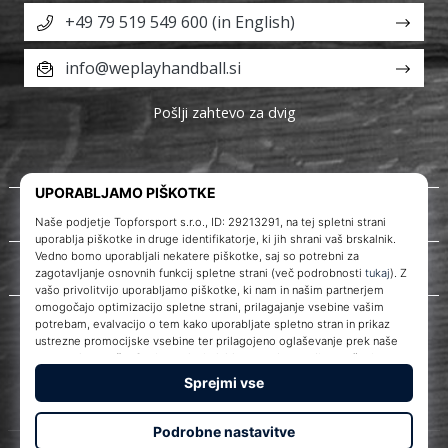
+49 79 519 549 600 (in English)
info@weplayhandball.si
Pošlji zahtevo za dvig
O nas
Storitve za stranke
WePlayHandball.si