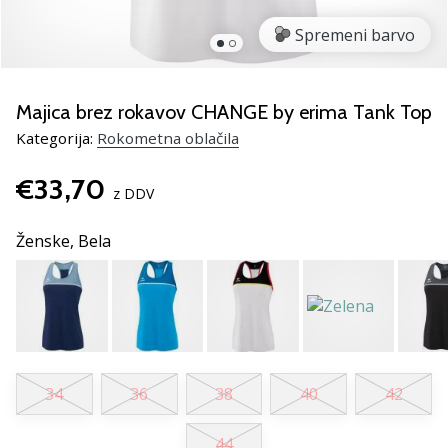
rokomentske
Spremeni barvo
copate
PUMA
Accelerate
NITRO
Majica brez rokavov CHANGE by erima Tank Top
SQD
Kategorija:
Rokometna oblačila
5!
Odkrivaj
€33,70
tehnične
z DDV
novosti
in
Ženske,
Bela
ugotovi,
ali
se
splača…
25. 11. 2024
34
36
38
40
42
•
2 min. branja
44