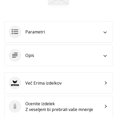
Postani
ambasador/ka
naše
rokometne
znamke
Parametri
Si
rokometni/a
navdušenec/ka,
Opis
kot
smo
mi?
Pridruži
se
Več Erima izdelkov
nam
Erima
kot
brend
ambasador/ka.
Ocenite izdelek
Ocenite izdelek
Z veseljem bi prebrali vaše mnenje