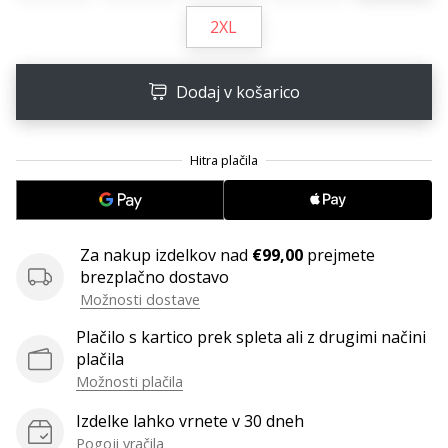
Postani
2XL
ambasador/ka
naše
rokometne
Dodaj v košarico
znamke
Si
rokometni/a
navdušenec/ka,
kot
smo
Za nakup izdelkov nad
€99,00
prejmete
mi?
brezplačno dostavo
Pridruži
Možnosti dostave
se
nam
Plačilo s kartico prek spleta ali z drugimi načini
kot
plačila
brend
Možnosti plačila
ambasador/ka.
Izdelke lahko vrnete v 30 dneh
Pogoji vračila