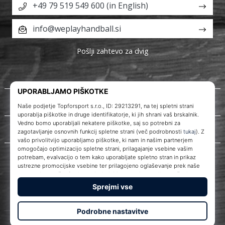
+49 79 519 549 600 (in English)
info@weplayhandball.si
Pošlji zahtevo za dvig
O nas
Storitve za stranke
WePlayHandball.si
© 2010 – 2026
WePlayHandball.si