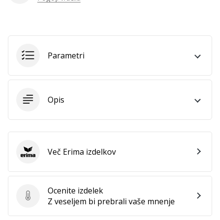
Prikaži
vse
članke
Parametri
Opis
Več Erima izdelkov
Erima
Ocenite izdelek
Ocenite izdelek
Z veseljem bi prebrali vaše mnenje