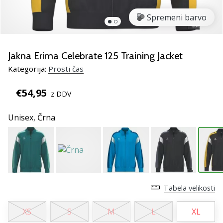
rokomentske
Spremeni barvo
copate
PUMA
Accelerate
NITRO
Jakna Erima Celebrate 125 Training Jacket
SQD
Kategorija:
Prosti čas
5!
Odkrivaj
€54,95
z DDV
tehnične
novosti
Unisex,
Črna
in
ugotovi,
ali
se
splača…
Tabela velikosti
25. 11. 2024
•
XS
S
M
L
XL
2 min. branja