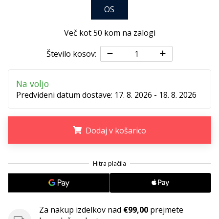
OS
Postani
ambasador/ka
Več kot 50 kom na zalogi
naše
rokometne
Število kosov:
znamke
Si
rokometni/a
Na voljo
navdušenec/ka,
Predvideni datum dostave:
17. 8. 2026 - 18. 8. 2026
kot
smo
mi?
Dodaj v košarico
Pridruži
se
.
.
.
nam
kot
brend
ambasador/ka.
Za nakup izdelkov nad
€99,00
prejmete