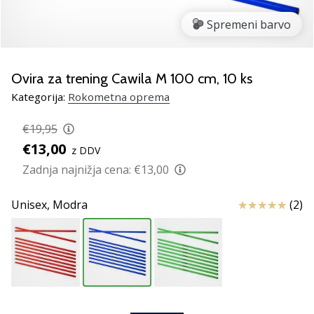
rokomentske
Spremeni barvo
copate
PUMA
Accelerate
NITRO
Ovira za trening Cawila M 100 cm, 10 ks
SQD
Kategorija:
Rokometna oprema
5!
Odkrivaj
€19,95
tehnične
€13,00
z DDV
novosti
in
Zadnja najnižja cena:
€13,00
ugotovi,
ali
Ocena izdelka
Unisex,
Modra
(2)
se
splača…
25. 11. 2024
•
2 min. branja