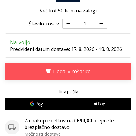
Postani
Več kot 50 kom na zalogi
ambasador/ka
naše
Število kosov:
rokometne
znamke
Na voljo
Si
Predvideni datum dostave:
17. 8. 2026 - 18. 8. 2026
rokometni/a
navdušenec/ka,
kot
Dodaj v košarico
smo
mi?
Pridruži
.
.
.
se
nam
kot
brend
ambasador/ka.
Za nakup izdelkov nad
€99,00
prejmete
brezplačno dostavo
Možnosti dostave