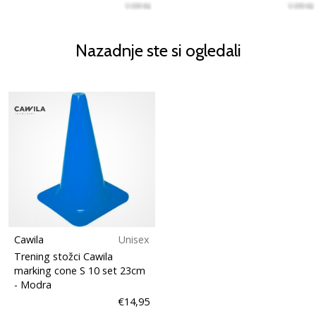
Nazadnje ste si ogledali
Cawila
Unisex
Trening stožci Cawila
marking cone S 10 set 23cm
- Modra
€14,95