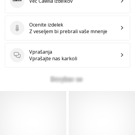
Več Cawila izdelkov
Cawila
Ocenite izdelek
Ocenite izdelek
Z veseljem bi prebrali vaše mnenje
Vprašanja
Vprašanja
Vprašajte nas karkoli