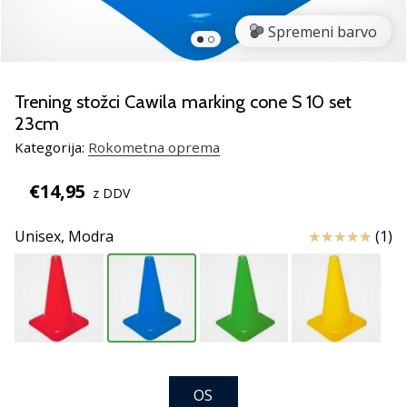
rokomentske
Spremeni barvo
copate
PUMA
Accelerate
NITRO
Trening stožci Cawila marking cone S 10 set
SQD
23cm
5!
Kategorija:
Rokometna oprema
Odkrivaj
tehnične
€14,95
z DDV
novosti
in
Ocena izdelka
Unisex,
Modra
(1)
ugotovi,
ali
se
splača…
25. 11. 2024
•
OS
2 min. branja