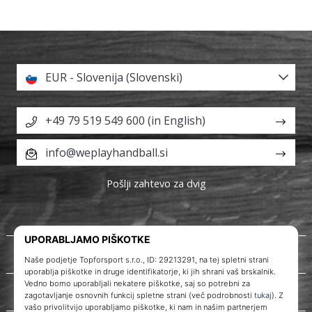
EUR - Slovenija (Slovenski)
+49 79 519 549 600 (in English)
info@weplayhandball.si
Pošlji zahtevo za dvig
O nas
Storitve za stranke