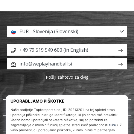
EUR - Slovenija (Slovenski)
+49 79 519 549 600 (in English)
info@weplayhandball.si
Pošlji zahtevo za dvig
O nas
Storitve za stranke