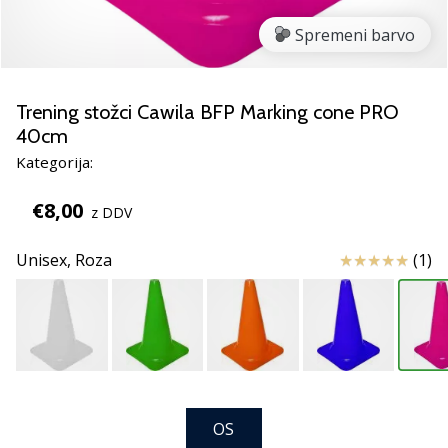
rokomentske
Spremeni barvo
copate
PUMA
Accelerate
NITRO
Trening stožci Cawila BFP Marking cone PRO
SQD
40cm
5!
Kategorija:
Odkrivaj
tehnične
€8,00
z DDV
novosti
in
Ocena izdelka
Unisex,
Roza
(1)
ugotovi,
ali
se
splača…
25. 11. 2024
•
OS
2 min. branja