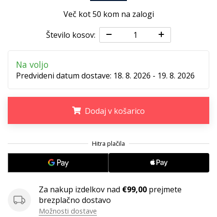
Postani
Več kot 50 kom na zalogi
ambasador/ka
naše
Število kosov:
rokometne
znamke
Na voljo
Si
Predvideni datum dostave:
18. 8. 2026 - 19. 8. 2026
rokometni/a
navdušenec/ka,
kot
Dodaj v košarico
smo
mi?
Pridruži
.
.
.
se
nam
kot
brend
ambasador/ka.
Za nakup izdelkov nad
€99,00
prejmete
brezplačno dostavo
Možnosti dostave