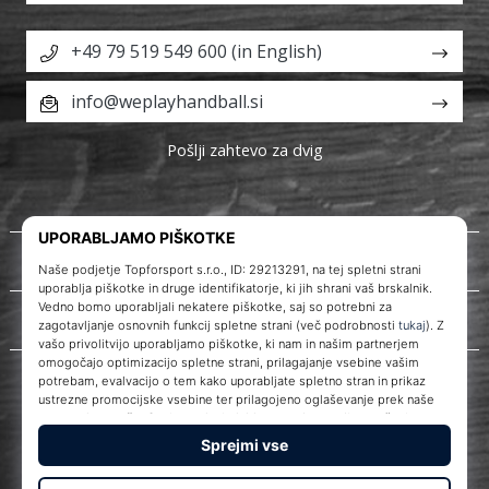
+49 79 519 549 600 (in English)
info@weplayhandball.si
Pošlji zahtevo za dvig
O nas
Storitve za stranke
WePlayHandball.si