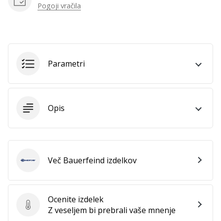
Pogoji vračila
Prikaži
vse
članke
Parametri
Opis
Več Bauerfeind izdelkov
Bauerfeind
Ocenite izdelek
Ocenite izdelek
Z veseljem bi prebrali vaše mnenje