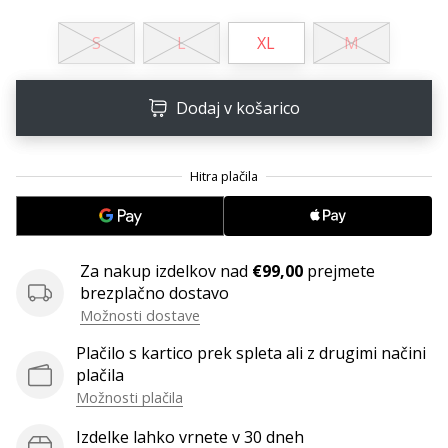
Postani
S
L
XL
M
ambasador/ka
naše
rokometne
Dodaj v košarico
znamke
Si
rokometni/a
navdušenec/ka,
kot
smo
mi?
Za nakup izdelkov nad
€99,00
prejmete
Pridruži
brezplačno dostavo
se
Možnosti dostave
nam
kot
Plačilo s kartico prek spleta ali z drugimi načini
brend
plačila
ambasador/ka.
Možnosti plačila
Izdelke lahko vrnete v 30 dneh