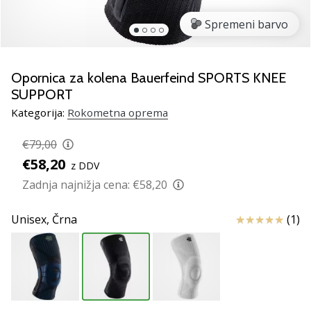
rokomentske
Spremeni barvo
copate
PUMA
Accelerate
NITRO
Opornica za kolena Bauerfeind SPORTS KNEE
SQD
SUPPORT
5!
Kategorija:
Rokometna oprema
Odkrivaj
tehnične
€79,00
novosti
€58,20
in
z DDV
ugotovi,
Zadnja najnižja cena:
€58,20
ali
se
Ocena izdelka
Unisex,
Črna
(1)
splača…
25. 11. 2024
•
2 min. branja