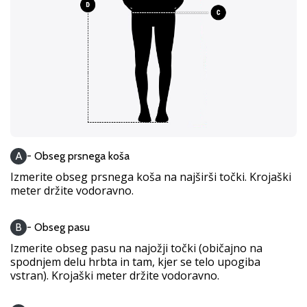
Postani
ambasador/ka
naše
rokometne
znamke
Si
rokometni/a
navdušenec/ka,
kot
A
- Obseg prsnega koša
smo
mi?
Izmerite obseg prsnega koša na najširši točki. Krojaški
meter držite vodoravno.
Pridruži
se
nam
B
- Obseg pasu
kot
Izmerite obseg pasu na najožji točki (običajno na
brend
spodnjem delu hrbta in tam, kjer se telo upogiba
ambasador/ka.
vstran). Krojaški meter držite vodoravno.