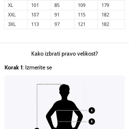
XL
101
85
109
179
rokomentske
copate
XXL
107
91
115
182
PUMA
3XL
113
97
121
182
Accelerate
NITRO
SQD
5!
Odkrivaj
Kako izbrati pravo velikost?
tehnične
novosti
Korak 1
: Izmerite se
in
ugotovi,
ali
se
splača…
25. 11. 2024
•
2 min. branja