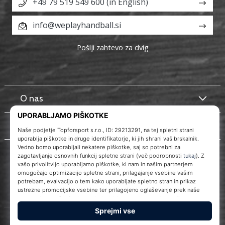
+49 79 519 549 600 (in English)
info@weplayhandball.si
Pošlji zahtevo za dvig
O nas
Storitve za stranke
WePlayHandball.si
© 2010 – 2026
WePlayHandball.si