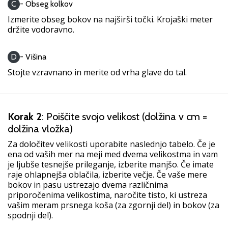
C
- Obseg kolkov
Prikaži
Izmerite obseg bokov na najširši točki. Krojaški meter
vse
držite vodoravno.
članke
D
- Višina
Stojte vzravnano in merite od vrha glave do tal.
Korak 2
: Poiščite svojo velikost (dolžina v cm =
dolžina vložka)
Za določitev velikosti uporabite naslednjo tabelo. Če je
ena od vaših mer na meji med dvema velikostma in vam
je ljubše tesnejše prileganje, izberite manjšo. Če imate
raje ohlapnejša oblačila, izberite večje. Če vaše mere
bokov in pasu ustrezajo dvema različnima
priporočenima velikostima, naročite tisto, ki ustreza
vašim meram prsnega koša (za zgornji del) in bokov (za
spodnji del).