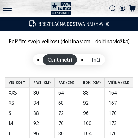
Pogosto zastavljena vprašanja
in
Iskanje
košar
ugotovi,
Politika zasebnosti
WePlayHandball.si
ali
BREZPLAČNA DOSTAVA
NAD €99,00
Iskanje
se
splača
prestopiti
Poiščite svojo velikost (dolžina v cm = dolžina vložka)
na…
Centimetri
Inči
15. 5. 2026
•
3 min. branja
VELIKOST
PRSI (CM)
PAS (CM)
BOKI (CM)
VIŠINA (CM)
PUMA
XXS
80
64
88
164
Accelerate
XS
84
68
92
167
NITRO
SQD
S
88
72
96
170
5
M
92
76
100
173
Spoznaj
L
96
80
104
176
nove