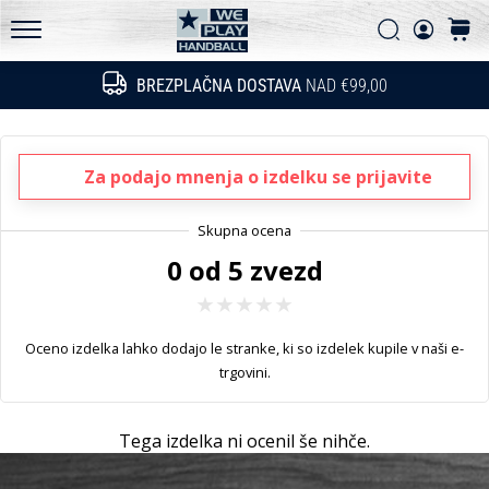
Pogosto zastavljena vprašanja
in
Iskanje
košari
ugotovi,
Politika zasebnosti
WePlayHandball.si
ali
BREZPLAČNA DOSTAVA
NAD €99,00
Iskanje
se
splača
prestopiti
na…
Za podajo mnenja o izdelku se prijavite
15. 5. 2026
0 od 5 zvezd
•
3 min. branja
PUMA
Accelerate
Oceno izdelka lahko dodajo le stranke, ki so izdelek kupile v naši e-
NITRO
trgovini.
SQD
5
Tega izdelka ni ocenil še nihče.
Spoznaj
nove