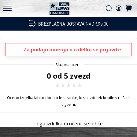
Pogosto zastavljena vprašanja
in
Iskanje
košari
ugotovi,
Politika zasebnosti
WePlayHandball.si
ali
BREZPLAČNA DOSTAVA
NAD €99,00
Iskanje
se
splača
prestopiti
na…
Za podajo mnenja o izdelku se prijavite
15. 5. 2026
0 od 5 zvezd
•
3 min. branja
PUMA
Accelerate
Oceno izdelka lahko dodajo le stranke, ki so izdelek kupile v naši e-
NITRO
trgovini.
SQD
5
Tega izdelka ni ocenil še nihče.
Spoznaj
nove