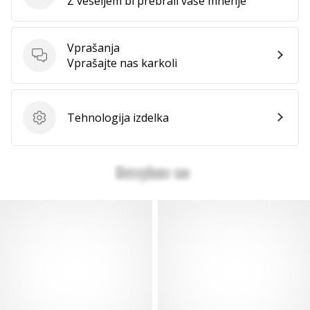
Z veseljem bi prebrali vaše mnenje
Prikaži
vse
Vprašanja
članke
Vprašanja
Vprašajte nas karkoli
Tehnologija izdelka
Tehnologija izdelka