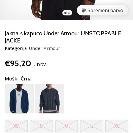
rokomentske
Spremeni barvo
copate
PUMA
Accelerate
NITRO
Jakna s kapuco Under Armour UNSTOPPABLE
SQD
JACKE
5!
Kategorija:
Under Armour
Odkrivaj
tehnične
€95,20
novosti
z DDV
in
ugotovi,
Moški,
Črna
ali
se
splača…
25. 11. 2024
•
XS
S
M
L
XL
2 min. branja