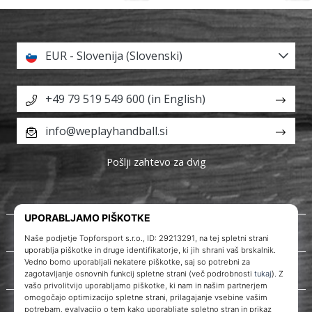
EUR - Slovenija (Slovenski)
+49 79 519 549 600 (in English)
info@weplayhandball.si
Pošlji zahtevo za dvig
O nas
Storitve za stranke