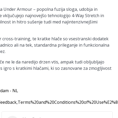
a Under Armour – popolna fuzija sloga, udobja in
 vključujejo najnovejšo tehnologijo 4-Way Stretch in
lnost in hitro sušenje tudi med najintenzivnejšimi
r cross-training, te kratke hlače so vsestranski dodatek
vadnico ali na tek, standardna prileganje in funkcionalna
ez.
e ne le da naredijo drzen vtis, ampak tudi obljubljajo
nes igro s kratkimi hlačami, ki so zasnovane za zmogljivost
rdam - NL
0feedback,Terms%20and%20Conditions%20of%20Use%E2%