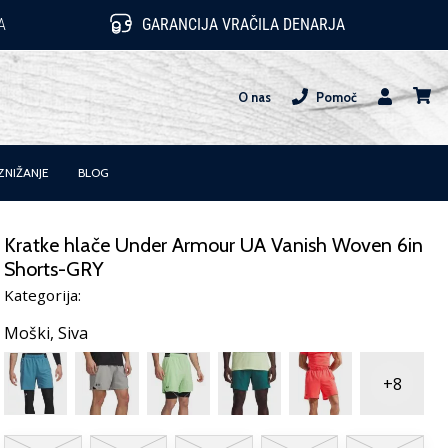
A
GARANCIJA VRAČILA DENARJA
O nas
Pomoč
Uporabnik
košari
ZNIŽANJE
BLOG
Kratke hlače Under Armour UA Vanish Woven 6in
Shorts-GRY
Kategorija:
Moški,
Siva
+8