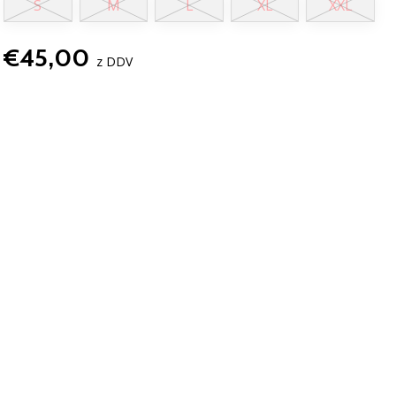
S
M
L
XL
XXL
€45,00
z DDV