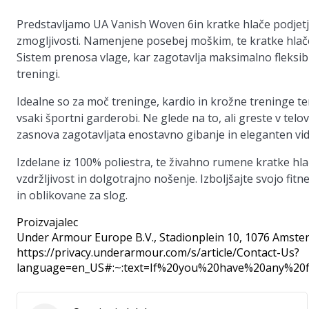
Predstavljamo
UA Vanish Woven 6in kratke hlače
podjetj
zmogljivosti. Namenjene posebej moškim, te kratke hlače
Sistem prenosa vlage, kar zagotavlja maksimalno fleksibi
treningi.
Idealne so za moč treninge, kardio in krožne treninge te
vsaki športni garderobi. Ne glede na to, ali greste v telo
zasnova zagotavljata enostavno gibanje in eleganten vid
Izdelane iz 100% poliestra, te živahno rumene kratke hlač
vzdržljivost in dolgotrajno nošenje. Izboljšajte svojo fit
in oblikovane za slog.
Proizvajalec
Under Armour Europe B.V.
, Stadionplein 10, 1076 Amste
https://privacy.underarmour.com/s/article/Contact-Us?
language=en_US#:~:text=If%20you%20have%20any%2