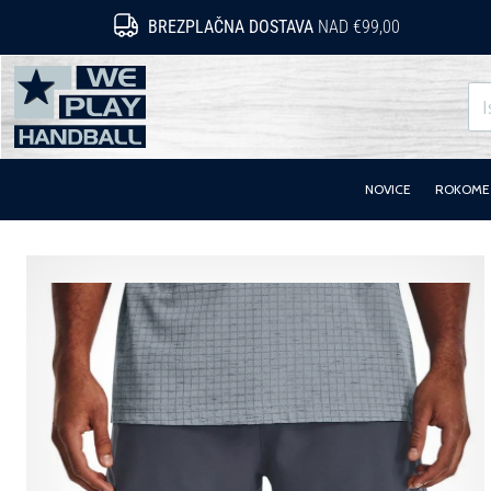
BREZPLAČNA DOSTAVA
NAD €99,00
WePlayHandball.si
NOVICE
ROKOMET