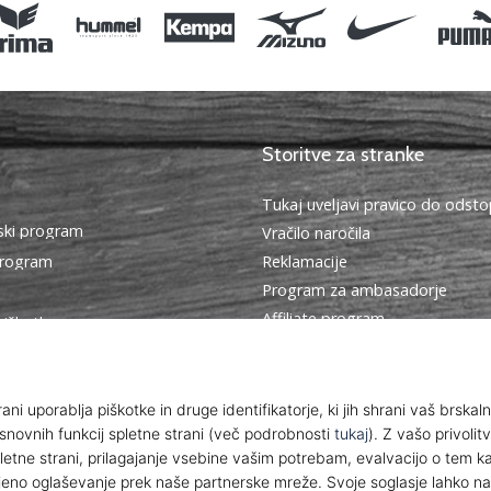
Storitve za stranke
Tukaj uveljavi pravico do ods
ki program
Vračilo naročila
program
Reklamacije
Program za ambasadorje
Affiliate program
piškotkov
Dostava in plačilo
oji poslovanja
Izberi pravo velikost
Kontakt
Pogosto zastavljena vprašanja
Politika zasebnosti