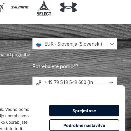
EUR - Slovenija (Slovenski)
topa od pogodbe
Potrebujete pomoč?
+49 79 519 549 600 (in
English)
info@weplayhandball.si