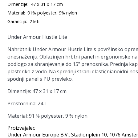
Dimenzije:
47 x 31 x 17 cm
Material:
91% polyester, 9% nylon
Garancija:
2 leti
Under Armour Hustle Lite
Nahrbtnik Under Armour Hustle Lite s površinsko opremo
onesnaženju. Oblazinjen hrbtni panel in ergonomske n
podlogo za shranjevanje do 15" prenosnika. Prednja kap
plastenko z vodo. Na sprednji strani elastičnianoidni nosi
spodnji panel s PU prevleko.
Dimenzije: 47 x 31 x 17 cm
Prostornina: 24 l
Material: 91 % polyester, 9 % nylon
Proizvajalec
Under Armour Europe B.V.
, Stadionplein 10, 1076 Amste