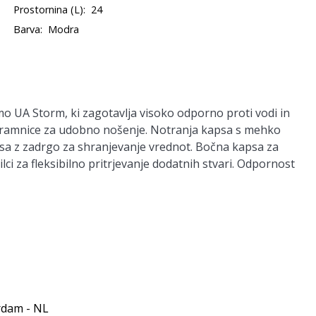
Prostornina (L):
24
Barva:
Modra
 UA Storm, ki zagotavlja visoko odporno proti vodi in
aramnice za udobno nošenje. Notranja kapsa s mehko
sa z zadrgo za shranjevanje vrednot. Bočna kapsa za
lci za fleksibilno pritrjevanje dodatnih stvari. Odpornost
rdam - NL