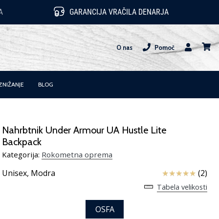
A
GARANCIJA VRAČILA DENARJA
O nas
Pomoč
Uporabnik
košari
ZNIŽANJE
BLOG
Nahrbtnik Under Armour UA Hustle Lite
Backpack
Kategorija:
Rokometna oprema
Ocena izdelka
Unisex,
Modra
(2)
Tabela velikosti
OSFA