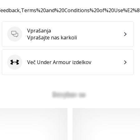
0feedback,Terms%20and%20Conditions%20of%20Use%E2%
Vprašanja
Vprašanja
Vprašajte nas karkoli
Več Under Armour izdelkov
Under Armour