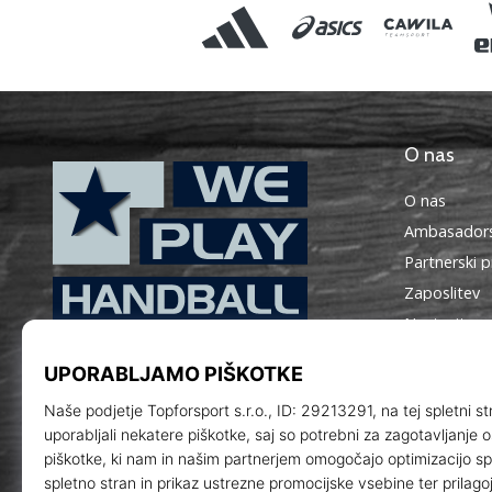
O nas
O nas
Ambasadors
Partnerski 
Zaposlitev
Nastavitve 
WePlayHandball.si
Splošni pog