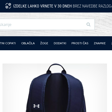
IZDELKE LAHKO VRNETE V 30 DNEH
BREZ NAVEDBE RAZLOG
Iskanje
NI COPATI
OBLAČILA
ŽOGE
DODATKI
PROSTI ČAS
ZNAMKE