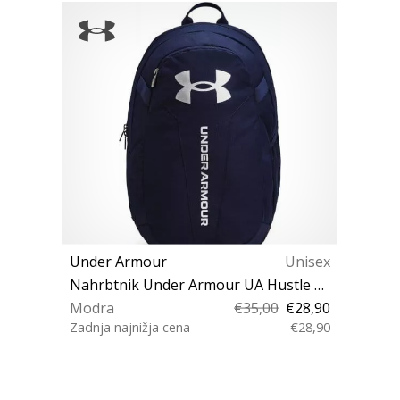
Under Armour
Unisex
Nahrbtnik Under Armour UA Hustle Lite Backpack
Modra
€35,00
€28,90
Zadnja najnižja cena
€28,90
OSFA