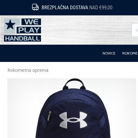
BREZPLAČNA DOSTAVA
NAD €99,00
WePlayHandball.si
NOVICE
ROKOMET
Rokometna oprema