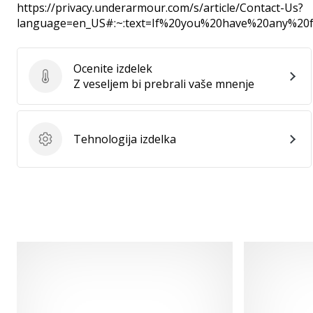
https://privacy.underarmour.com/s/article/Contact-Us?
language=en_US#:~:text=If%20you%20have%20any%2
Ocenite izdelek
Ocenite izdelek
Z veseljem bi prebrali vaše mnenje
Tehnologija izdelka
Tehnologija izdelka