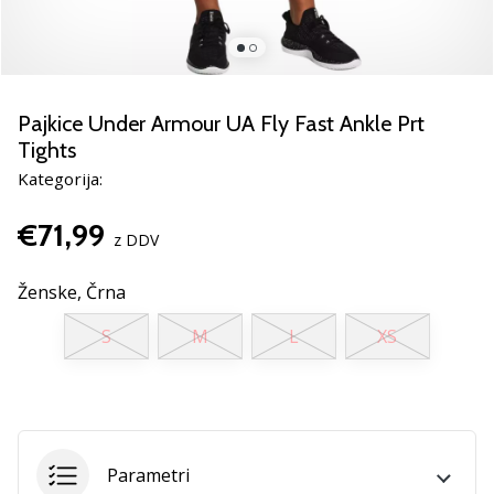
rokomentske
copate
PUMA
Accelerate
NITRO
Pajkice Under Armour UA Fly Fast Ankle Prt
SQD
Tights
5!
Kategorija:
Odkrivaj
tehnične
€71,99
novosti
z DDV
in
ugotovi,
Ženske,
Črna
ali
se
S
M
L
XS
splača…
25. 11. 2024
•
Parametri
2 min. branja