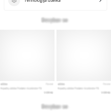
Tehnologija izdelka
Tehnologija izdelka
Prikaži
vse
članke