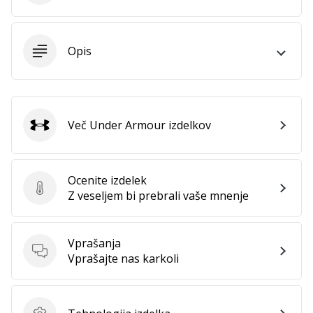
Postani
ambasador/ka
naše
Opis
rokometne
znamke
Si
rokometni/a
Več Under Armour izdelkov
Under Armour
navdušenec/ka,
kot
smo
mi?
Ocenite izdelek
Ocenite izdelek
Pridruži
Z veseljem bi prebrali vaše mnenje
se
nam
kot
Vprašanja
brend
Vprašanja
Vprašajte nas karkoli
ambasador/ka.