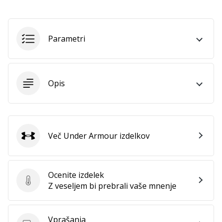
Postani
ambasador/ka
naše
Parametri
rokometne
znamke
Si
Opis
rokometni/a
navdušenec/ka,
kot
smo
mi?
Več Under Armour izdelkov
Pridruži
Under Armour
se
nam
kot
Ocenite izdelek
brend
Ocenite izdelek
Z veseljem bi prebrali vaše mnenje
ambasador/ka.
Vprašanja