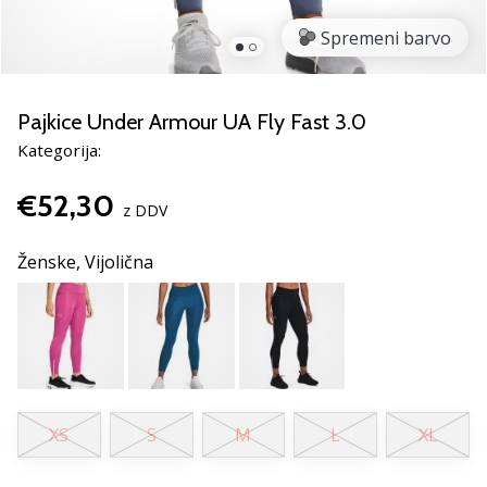
rokomentske
Spremeni barvo
copate
PUMA
Accelerate
NITRO
Pajkice Under Armour UA Fly Fast 3.0
SQD
Kategorija:
5!
Odkrivaj
€52,30
tehnične
z DDV
novosti
in
Ženske,
Vijolična
ugotovi,
ali
se
splača…
25. 11. 2024
XS
S
M
L
XL
•
2 min. branja