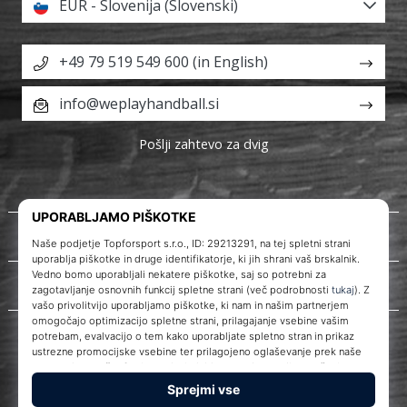
EUR - Slovenija (Slovenski)
+49 79 519 549 600 (in English)
info@weplayhandball.si
Pošlji zahtevo za dvig
O nas
Storitve za stranke