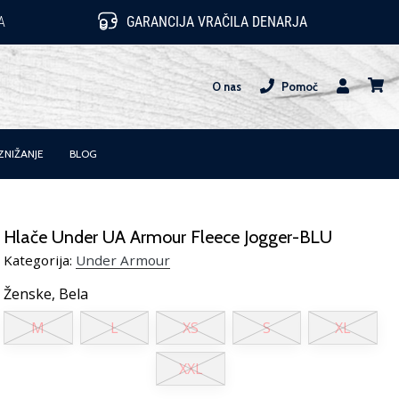
A
GARANCIJA VRAČILA DENARJA
O nas
Pomoč
Uporabnik
košari
ZNIŽANJE
BLOG
Hlače Under UA Armour Fleece Jogger-BLU
Kategorija:
Under Armour
Ženske,
Bela
M
L
XS
S
XL
XXL