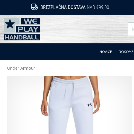
BREZPLAČNA DOSTAVA
NAD €99,00
WePlayHandball.si
NOVICE
ROKOMET
Under Armour