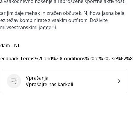
 za vsakodnevno nošenje ali sproščene športne aktivnosti.
ar jim daje mehak in zračen občutek. Njihova jasna bela
ez težav kombinirate z vsakim outfitom. Doživite
mi vsestranskimi joggerji.
rdam - NL
0feedback,Terms%20and%20Conditions%20of%20Use%E2%
Vprašanja
Vprašanja
Vprašajte nas karkoli