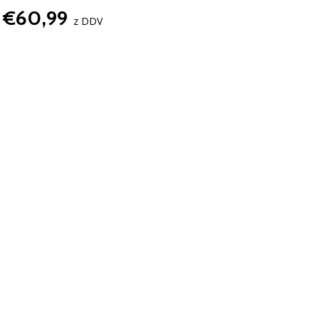
€60,99
z DDV