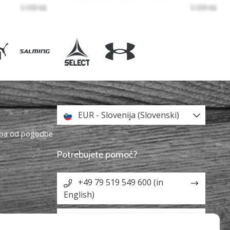
EUR - Slovenija (Slovenski)
topa od pogodbe
Potrebujete pomoč?
+49 79 519 549 600 (in
English)
info@weplayhandball.si