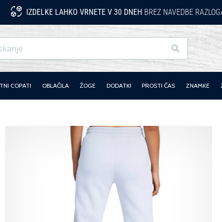
IZDELKE LAHKO VRNETE V 30 DNEH
BREZ NAVEDBE RAZLOG
Iskanje
NI COPATI
OBLAČILA
ŽOGE
DODATKI
PROSTI ČAS
ZNAMKE