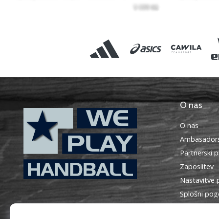
O nas
O nas
Ambasadors
Partnerski 
Zaposlitev
Nastavitve 
WePlayHandball.si
Splošni pog