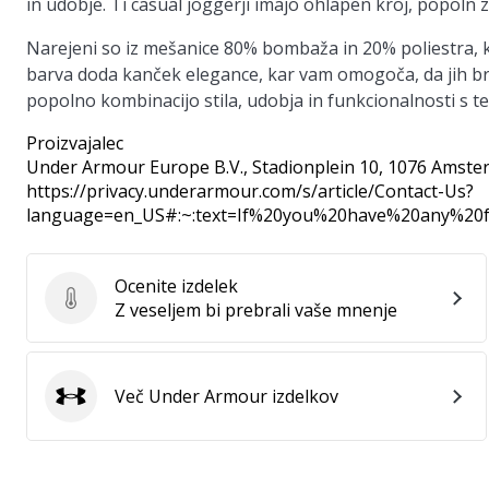
in udobje. Ti casual joggerji imajo ohlapen kroj, popoln
Narejeni so iz mešanice 80% bombaža in 20% poliestra, k
barva doda kanček elegance, kar vam omogoča, da jih br
popolno kombinacijo stila, udobja in funkcionalnosti s te
Proizvajalec
Under Armour Europe B.V.
, Stadionplein 10, 1076 Amste
https://privacy.underarmour.com/s/article/Contact-Us?
language=en_US#:~:text=If%20you%20have%20any%2
Ocenite izdelek
Ocenite izdelek
Z veseljem bi prebrali vaše mnenje
Več Under Armour izdelkov
Under Armour