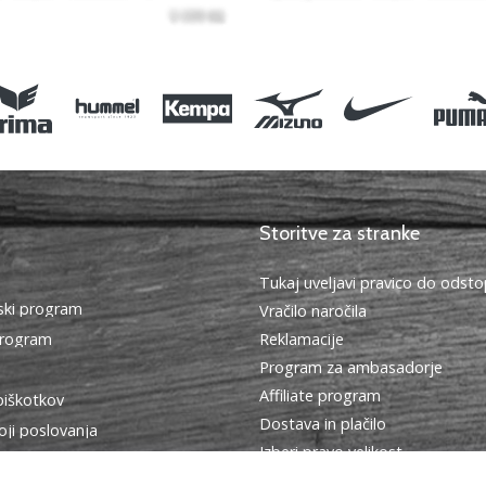
Storitve za stranke
Tukaj uveljavi pravico do ods
ki program
Vračilo naročila
program
Reklamacije
Program za ambasadorje
Affiliate program
piškotkov
Dostava in plačilo
oji poslovanja
Izberi pravo velikost
Kontakt