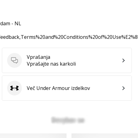
rdam - NL
0feedback,Terms%20and%20Conditions%20of%20Use%E2%
Vprašanja
Vprašanja
Vprašajte nas karkoli
Več Under Armour izdelkov
Under Armour