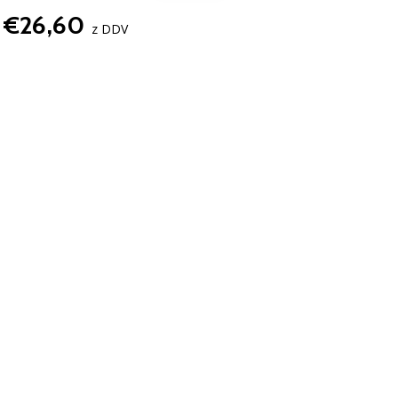
€26,60
z DDV