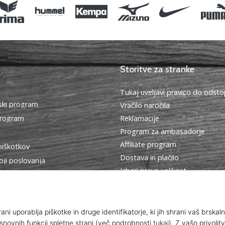
Storitve za stranke
Tukaj uveljavi pravico do ods
ki program
Vračilo naročila
program
Reklamacije
Program za ambasadorje
Affiliate program
piškotkov
Dostava in plačilo
oji poslovanja
Izberi pravo velikost
Kontakt
Pogosto zastavljena vprašanja
Politika zasebnosti