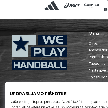
O nas
O nas
Ambasadors
Partnerski 
Zaposlitev
Nastavitve 
WePlayHandball.si
Splošni pog