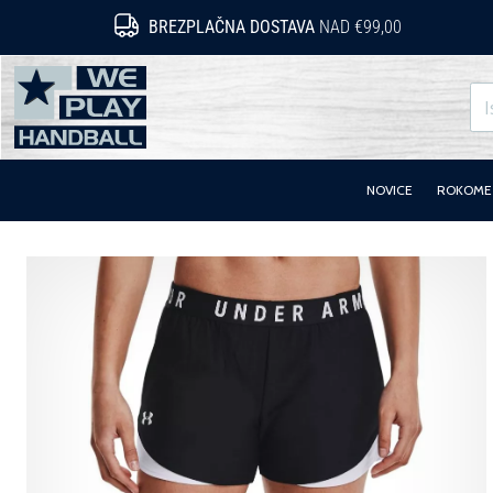
BREZPLAČNA DOSTAVA
NAD €99,00
WePlayHandball.si
NOVICE
ROKOMET