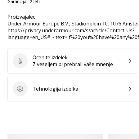
Garancija:
2 leti
Proizvajalec
Under Armour Europe B.V.
, Stadionplein 10, 1076 Amste
https://privacy.underarmour.com/s/article/Contact-Us?
language=en_US#:~:text=If%20you%20have%20any%2
Ocenite izdelek
Ocenite izdelek
Z veseljem bi prebrali vaše mnenje
Tehnologija izdelka
Tehnologija izdelka