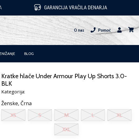
A
GARANCIJA VRAČILA DENARJA
O nas
Pomoč
Uporabnik
košari
ZNIŽANJE
BLOG
Kratke hlače Under Armour Play Up Shorts 3.0-
BLK
Kategorija:
Ženske,
Črna
XS
S
M
L
XL
XXL