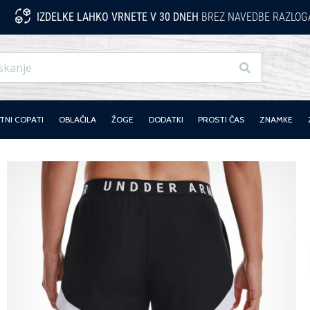
IZDELKE LAHKO VRNETE V 30 DNEH
BREZ NAVEDBE RAZLOG
Iskanje
NI COPATI
OBLAČILA
ŽOGE
DODATKI
PROSTI ČAS
ZNAMKE