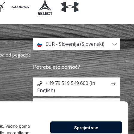
EUR - Slovenija (Slovenski)
topa od pogodbe
Potrebujete pomoč?
+49 79 519 549 600 (in
English)
info@weplayhandball.si