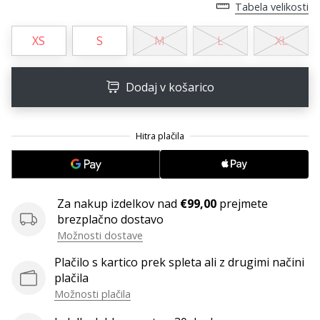
Tabela velikosti
Postani
ambasador/ka
XS
S
M
L
XL
naše
rokometne
znamke
Dodaj v košarico
Si
rokometni/a
navdušenec/ka,
kot
smo
mi?
Pridruži
Za nakup izdelkov nad
€99,00
prejmete
se
brezplačno dostavo
nam
Možnosti dostave
kot
Plačilo s kartico prek spleta ali z drugimi načini
brend
plačila
ambasador/ka.
Možnosti plačila