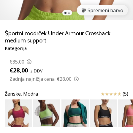
rokomentske
Spremeni barvo
copate
PUMA
Accelerate
NITRO
Športni modrček Under Armour Crossback
SQD
medium support
5!
Kategorija:
Odkrivaj
tehnične
€35,00
novosti
€28,00
in
z DDV
ugotovi,
Zadnja najnižja cena:
€28,00
ali
se
Ocena izdelka
Ženske,
Modra
(5)
splača…
25. 11. 2024
•
2 min. branja