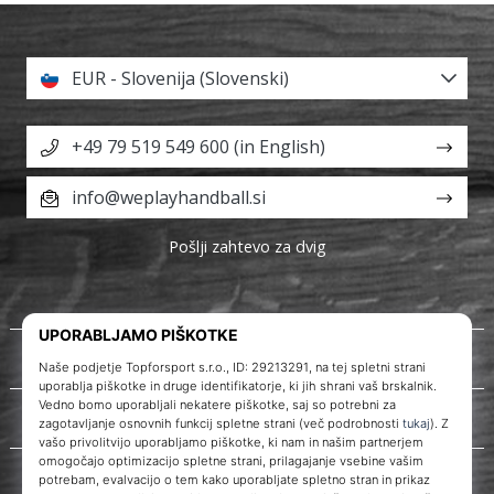
EUR - Slovenija (Slovenski)
+49 79 519 549 600 (in English)
info@weplayhandball.si
Pošlji zahtevo za dvig
O nas
Storitve za stranke