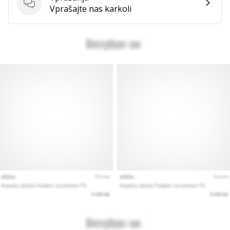
Vprašanja
Vprašajte nas karkoli
Prikaži
vse
članke