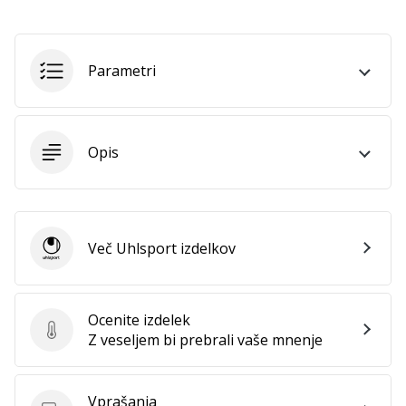
Postani
ambasador/ka
naše
Parametri
rokometne
znamke
Si
Opis
rokometni/a
navdušenec/ka,
kot
smo
mi?
Več Uhlsport izdelkov
Pridruži
Uhlsport
se
nam
kot
Ocenite izdelek
brend
Ocenite izdelek
Z veseljem bi prebrali vaše mnenje
ambasador/ka.
Vprašanja