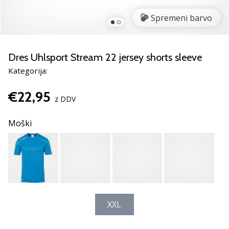
rokomentske
Spremeni barvo
copate
PUMA
Accelerate
NITRO
Dres Uhlsport Stream 22 jersey shorts sleeve
SQD
Kategorija:
5!
Odkrivaj
€22,95
tehnične
z DDV
novosti
in
Moški
ugotovi,
ali
se
splača…
25. 11. 2024
XXL
•
2 min. branja