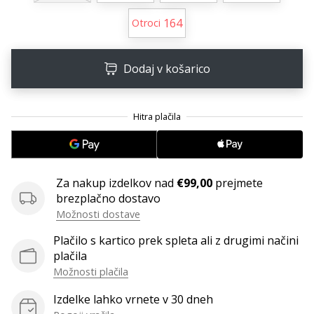
Postani
164
Otroci
ambasador/ka
naše
rokometne
Dodaj v košarico
znamke
Si
rokometni/a
navdušenec/ka,
kot
smo
mi?
Za nakup izdelkov nad
€99,00
prejmete
Pridruži
brezplačno dostavo
se
Možnosti dostave
nam
Plačilo s kartico prek spleta ali z drugimi načini
kot
plačila
brend
Možnosti plačila
ambasador/ka.
Izdelke lahko vrnete v 30 dneh