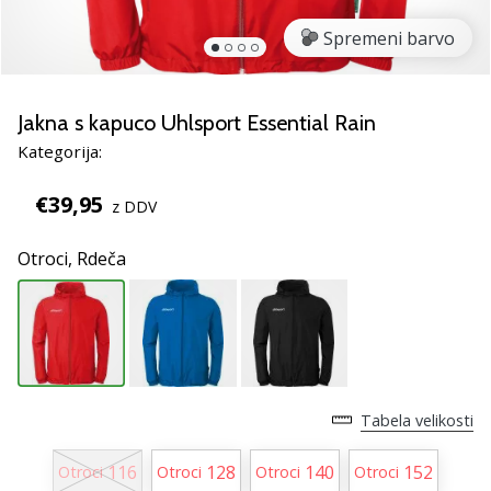
rokomentske
Spremeni barvo
copate
PUMA
Accelerate
NITRO
Jakna s kapuco Uhlsport Essential Rain
SQD
Kategorija:
5!
Odkrivaj
€39,95
z DDV
tehnične
novosti
Otroci,
Rdeča
in
ugotovi,
ali
se
splača…
Tabela velikosti
25. 11. 2024
•
116
128
140
152
Otroci
Otroci
Otroci
Otroci
2 min. branja