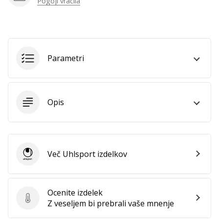
Pogoji vračila
Prikaži
vse
članke
Parametri
Opis
Več Uhlsport izdelkov
Uhlsport
Ocenite izdelek
Ocenite izdelek
Z veseljem bi prebrali vaše mnenje