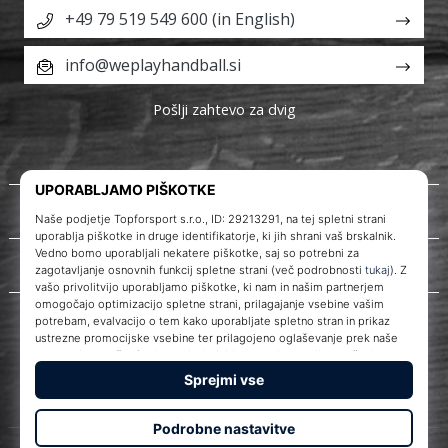
+49 79 519 549 600 (in English)
info@weplayhandball.si
Pošlji zahtevo za dvig
O nas
Storitve za stranke
WePlayHandball.si