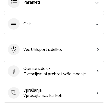
Parametri
Postani
ambasador/ka
naše
rokometne
Opis
znamke
Si
rokometni/a
navdušenec/ka,
Več Uhlsport izdelkov
kot
Uhlsport
smo
mi?
Pridruži
Ocenite izdelek
se
Ocenite izdelek
Z veseljem bi prebrali vaše mnenje
nam
kot
brend
Vprašanja
ambasador/ka.
Vprašanja
Vprašajte nas karkoli