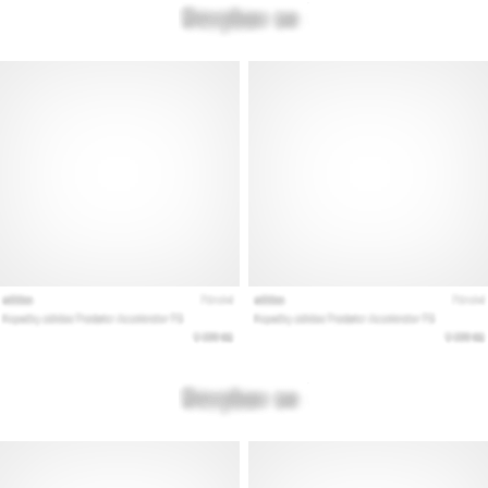
Prikaži
vse
članke