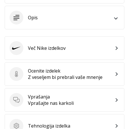
Postani
ambasador/ka
Opis
naše
rokometne
znamke
Si
Več Nike izdelkov
rokometni/a
Nike
navdušenec/ka,
kot
smo
Ocenite izdelek
mi?
Ocenite izdelek
Z veseljem bi prebrali vaše mnenje
Pridruži
se
nam
Vprašanja
kot
Vprašanja
Vprašajte nas karkoli
brend
ambasador/ka.
Tehnologija izdelka
Tehnologija izdelka