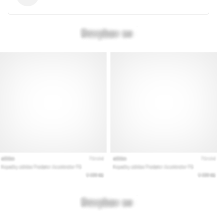
Prikaži
vse
članke