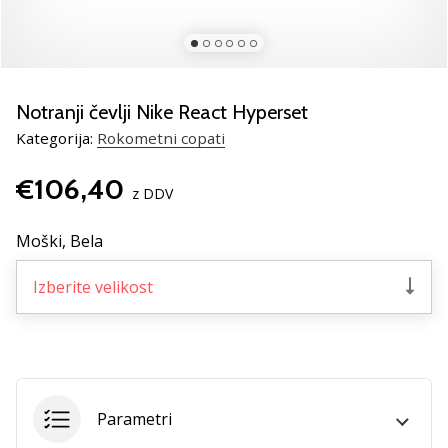
rokomentske
copate
PUMA
Accelerate
NITRO
Notranji čevlji Nike React Hyperset
SQD
Kategorija:
Rokometni copati
5!
Odkrivaj
€106,40
tehnične
z DDV
novosti
in
Moški,
Bela
ugotovi,
ali
Izberite velikost
se
splača…
25. 11. 2024
•
Parametri
2 min. branja