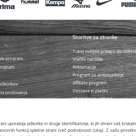
Storitve za stranke
Tukaj uveljavi pravico do ods
ki program
Vračilo naročila
program
Reklamacije
Program za ambasadorje
Affiliate program
piškotkov
Dostava in plačilo
oji poslovanja
Izberi pravo velikost
Kontakt
Pogosto zastavljena vprašanja
Politika zasebnosti