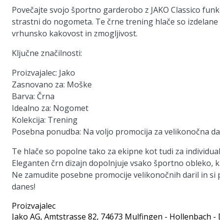
Povečajte svojo športno garderobo z JAKO Classico funk
strastni do nogometa. Te črne trening hlače so izdelane 
vrhunsko kakovost in zmogljivost.
Ključne značilnosti:
Proizvajalec:
Jako
Zasnovano za:
Moške
Barva:
Črna
Idealno za:
Nogomet
Kolekcija:
Trening
Posebna ponudba:
Na voljo promocija za velikonočna da
Te hlače so popolne tako za ekipne kot tudi za individual
Eleganten črn dizajn dopolnjuje vsako športno obleko, ka
Ne zamudite posebne promocije velikonočnih daril in si p
danes!
Proizvajalec
Jako AG
, Amtstrasse 82, 74673 Mulfingen - Hollenbach -