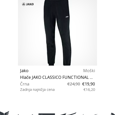
Jako
Moški
Hlače JAKO CLASSICO FUNCTIONAL PANTS
Črna
€24,90
€19,90
Zadnja najnižja cena
€16,20
24 25 26