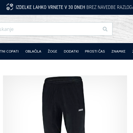
IZDELKE LAHKO VRNETE V 30 DNEH
BREZ NAVEDBE RAZLOG
Iskanje
NI COPATI
OBLAČILA
ŽOGE
DODATKI
PROSTI ČAS
ZNAMKE