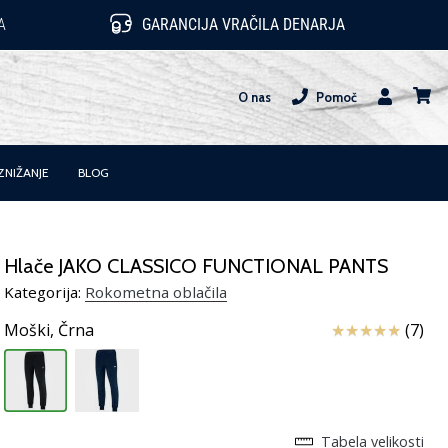
A
GARANCIJA VRAČILA DENARJA
O nas
Pomoč
Uporabnik
košari
ZNIŽANJE
BLOG
Hlače JAKO CLASSICO FUNCTIONAL PANTS
Kategorija:
Rokometna oblačila
Ocena izdelka
Moški,
Črna
(7)
Tabela velikosti