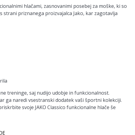
cionalnimi hlačami, zasnovanimi posebej za moške, ki so
s strani priznanega proizvajalca Jako, kar zagotavlja
rila
ne treninge, saj nudijo udobje in funkcionalnost.
r ga naredi vsestranski dodatek vaši športni kolekciji.
riskrbite svoje JAKO Classico funkcionalne hlače še
 DE