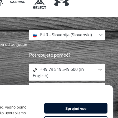
EUR - Slovenija (Slovenski)
topa od pogodbe
Potrebujete pomoč?
+49 79 519 549 600 (in
English)
info@weplayhandball.si