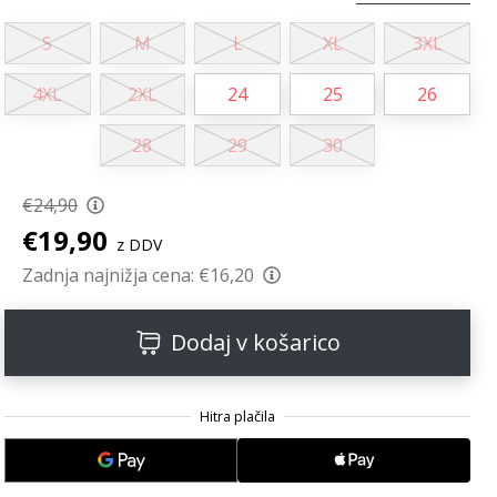
S
M
L
XL
3XL
4XL
2XL
24
25
26
28
29
30
€24,90
€19,90
z DDV
Zadnja najnižja cena:
€16,20
Dodaj v košarico