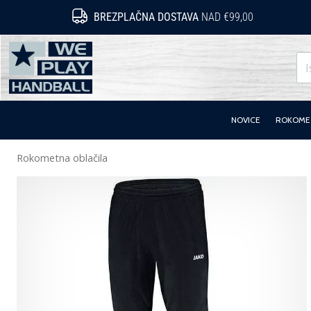
BREZPLAČNA DOSTAVA
NAD €99,00
WePlayHandball.si
NOVICE
ROKOMET
Rokometna oblačila