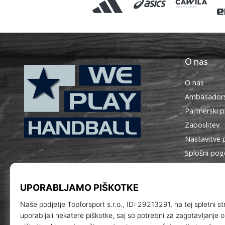
O nas
O nas
Ambasadors
Partnerski 
Zaposlitev
Nastavitve 
WePlayHandball.si
Splošni pog