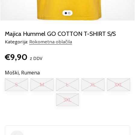
rokomentske
copate
PUMA
Accelerate
NITRO
Majica Hummel GO COTTON T-SHIRT S/S
SQD
Kategorija:
Rokometna oblačila
5!
Odkrivaj
€9,90
tehnične
z DDV
novosti
in
Moški,
Rumena
ugotovi,
S
M
L
XL
XXL
ali
se
splača…
3XL
25. 11. 2024
•
2 min. branja