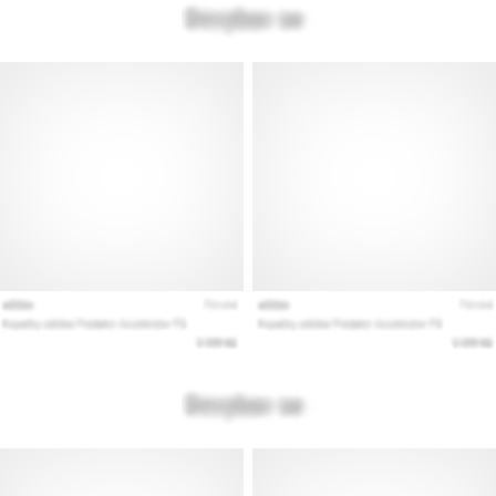
Prikaži
vse
članke