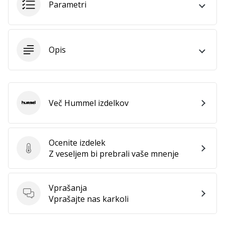
Parametri
Postani
ambasador/ka
naše
rokometne
Opis
znamke
Si
rokometni/a
navdušenec/ka,
Več Hummel izdelkov
kot
Hummel
smo
mi?
Pridruži
Ocenite izdelek
se
Ocenite izdelek
Z veseljem bi prebrali vaše mnenje
nam
kot
brend
Vprašanja
ambasador/ka.
Vprašanja
Vprašajte nas karkoli