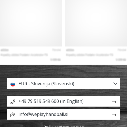
EUR - Slovenija (Slovenski)
+49 79 519 549 600 (in English)
info@weplayhandball.si
Pošlji zahtevo za dvig