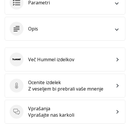
Parametri
Postani
ambasador/ka
naše
rokometne
Opis
znamke
Si
rokometni/a
navdušenec/ka,
Več Hummel izdelkov
kot
Hummel
smo
mi?
Pridruži
Ocenite izdelek
se
Ocenite izdelek
Z veseljem bi prebrali vaše mnenje
nam
kot
brend
Vprašanja
ambasador/ka.
Vprašanja
Vprašajte nas karkoli