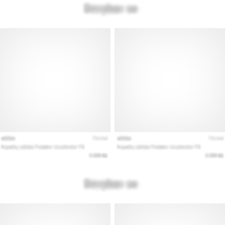
Prikaži
vse
članke