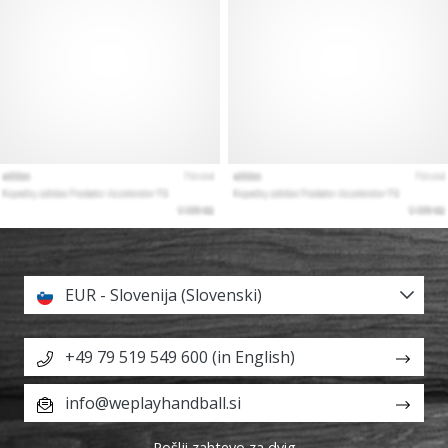
EUR - Slovenija (Slovenski)
+49 79 519 549 600 (in English)
info@weplayhandball.si
Pošlji zahtevo za dvig