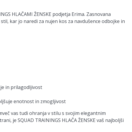
ININGS HLAČAMI ŽENSKE podjetja Erima. Zasnovana
stil, kar jo naredi za nujen kos za navdušence odbojke in
e in prilagodljivost
oljšuje enotnost in zmogljivost
mveč vas tudi ohranja v stilu s svojim elegantnim
e s strani, je SQUAD TRAININGS HLAČA ŽENSKE vaš najboljši