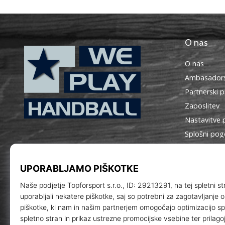
O nas
O nas
Ambasadors
Partnerski 
Zaposlitev
Nastavitve 
WePlayHandball.si
Splošni pog