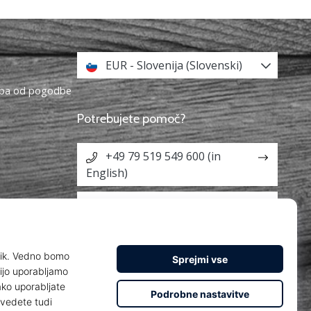
EUR - Slovenija (Slovenski)
topa od pogodbe
Potrebujete pomoč?
+49 79 519 549 600 (in
English)
info@weplayhandball.si