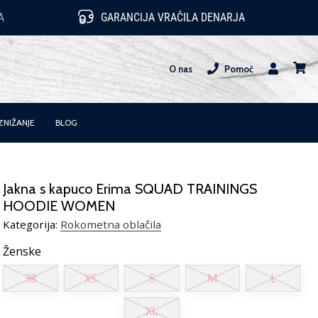
A
GARANCIJA VRAČILA DENARJA
O nas
Pomoč
Uporabnik
košari
ZNIŽANJE
BLOG
Jakna s kapuco Erima SQUAD TRAININGS
HOODIE WOMEN
Kategorija:
Rokometna oblačila
Ženske
38
XS
S
M
L
XL