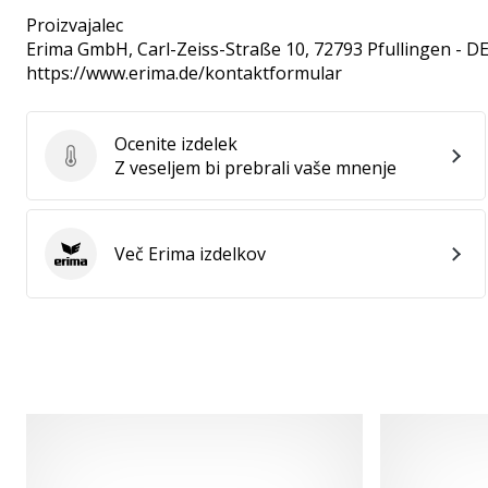
Proizvajalec
Erima GmbH
, Carl-Zeiss-Straße 10, 72793 Pfullingen - D
https://www.erima.de/kontaktformular
Ocenite izdelek
Ocenite izdelek
Z veseljem bi prebrali vaše mnenje
Več Erima izdelkov
Erima