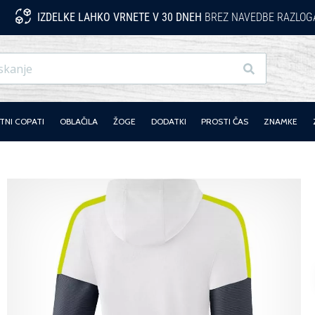
IZDELKE LAHKO VRNETE V 30 DNEH
BREZ NAVEDBE RAZLOG
Iskanje
NI COPATI
OBLAČILA
ŽOGE
DODATKI
PROSTI ČAS
ZNAMKE