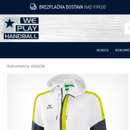
BREZPLAČNA DOSTAVA
NAD €99,00
WePlayHandball.si
NOVICE
ROKOMET
Rokometna oblačila