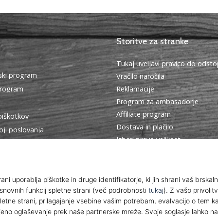
Storitve za stranke
Tukaj uveljavi pravico do ods
ki program
Vračilo naročila
program
Reklamacije
Program za ambasadorje
Affiliate program
piškotkov
Dostava in plačilo
oji poslovanja
Izberi pravo velikost
Kontakt
Pogosto zastavljena vprašanja
Politika zasebnosti