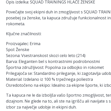
Opis izdelka: SQUAD TRAININGS HLAČE ŽENSKE
Povečajte svoj ekipni duh in zmogljivost s SQUAD TRA
posebej za ženske, ta kapuca združuje funkcionalnost in 
rokometa.
Ključne značilnosti:
Proizvajalec:
Erima
Spol:
Ženske
Sezona:
Vsestranskost skozi celo leto (214)
Barva:
Eleganten bel s kontrastnimi podrobnostmi
Športna združljivost:
Popolna za odbojko in rokomet
Prilegajoča se:
Standardno prileganje, ki zagotavlja udobj
Material:
Izdelano iz 100 % trpežnega poliestra
Osredotočeno na ekipo:
Idealno za ekipne športe, ki izb
Ta kapuca ne le da izboljša vašo športno zmogljivost, te
dizajnom. Ne glede na to, ali ste na igrišču ali navijat
izbor za največje udobje in ekipni duh.