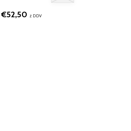
€52,50
z DDV