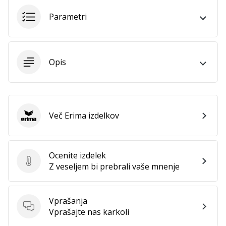
Postani
Parametri
ambasador/ka
naše
rokometne
znamke
Opis
Si
rokometni/a
navdušenec/ka,
kot
Več Erima izdelkov
smo
Erima
mi?
Pridruži
se
Ocenite izdelek
nam
Ocenite izdelek
Z veseljem bi prebrali vaše mnenje
kot
brend
ambasador/ka.
Vprašanja
Vprašanja
Vprašajte nas karkoli