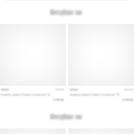
Prikaži
vse
članke