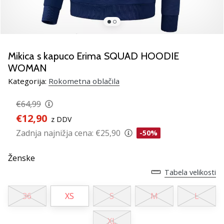
rokomentske
copate
PUMA
Accelerate
NITRO
Mikica s kapuco Erima SQUAD HOODIE
SQD
WOMAN
5!
Kategorija:
Rokometna oblačila
Odkrivaj
tehnične
€64,99
novosti
€12,90
in
z DDV
ugotovi,
Zadnja najnižja cena:
€25,90
-50%
ali
se
Ženske
splača…
Tabela velikosti
36
XS
S
M
L
25. 11. 2024
•
2 min. branja
XL