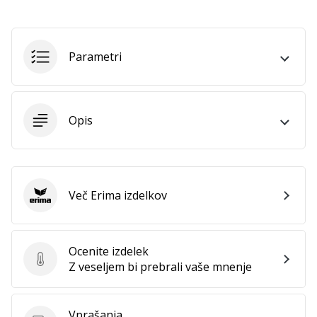
Prikaži
vse
članke
Parametri
Opis
Več Erima izdelkov
Erima
Ocenite izdelek
Ocenite izdelek
Z veseljem bi prebrali vaše mnenje
Vprašanja