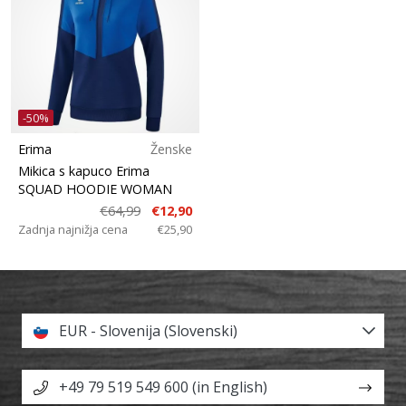
-50%
Erima
Ženske
Mikica s kapuco Erima
SQUAD HOODIE WOMAN
€64,99
€12,90
Zadnja najnižja cena
€25,90
EUR - Slovenija (Slovenski)
+49 79 519 549 600 (in English)