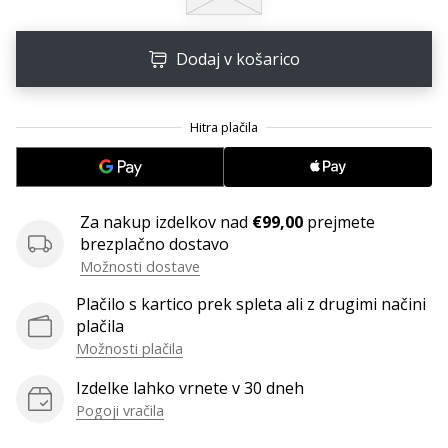
Postani
ambasador/ka
Dodaj v košarico
naše
rokometne
znamke
Si
rokometni/a
navdušenec/ka,
kot
Za nakup izdelkov nad
€99,00
prejmete
smo
brezplačno dostavo
mi?
Možnosti dostave
Pridruži
se
Plačilo s kartico prek spleta ali z drugimi načini
nam
plačila
kot
Možnosti plačila
brend
Izdelke lahko vrnete v 30 dneh
ambasador/ka.
Pogoji vračila