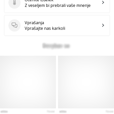
Ocenite izdelek
Z veseljem bi prebrali vaše mnenje
Prikaži
vse
članke
Vprašanja
Vprašanja
Vprašajte nas karkoli