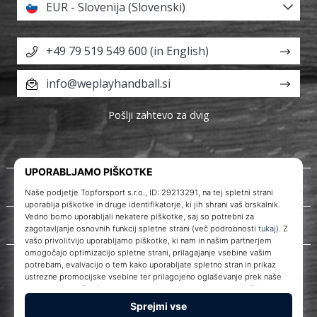
EUR - Slovenija (Slovenski)
+49 79 519 549 600 (in English)
info@weplayhandball.si
Pošlji zahtevo za dvig
O nas
Storitve za stranke